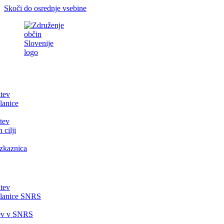
Skoči do osrednje vsebine
itev
lanice
tev
 cilji
zkaznica
itev
članice SNRS
tev v SNRS