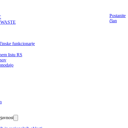
Postanite
C
član
EWASTE
činske funkcionarje
nem listu RS
isov
onodajo
n
javnost