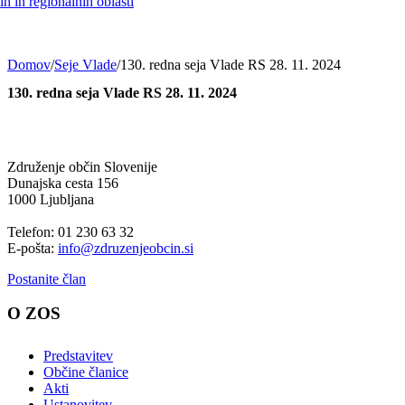
h in regionalnih oblasti
Domov
/
Seje Vlade
/
130. redna seja Vlade RS 28. 11. 2024
130. redna seja Vlade RS 28. 11. 2024
Združenje občin Slovenije
Dunajska cesta 156
1000 Ljubljana
Telefon: 01 230 63 32
E-pošta:
info@zdruzenjeobcin.si
Postanite član
O ZOS
Predstavitev
Občine članice
Akti
Ustanovitev