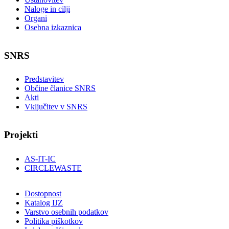
Naloge in cilji
Organi
Osebna izkaznica
SNRS
Predstavitev
Občine članice SNRS
Akti
Vključitev v SNRS
Projekti
AS-IT-IC
CIRCLEWASTE
Dostopnost
Katalog IJZ
Varstvo osebnih podatkov
Politika piškotkov