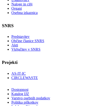
Naloge in cilji
Organi
Osebna izkaznica
SNRS
Predstavitev
Občine članice SNRS
Akti
Vključitev v SNRS
Projekti
AS-IT-IC
CIRCLEWASTE
Dostopnost
Katalog IJZ
Varstvo osebnih podatkov
Politika piškotkov