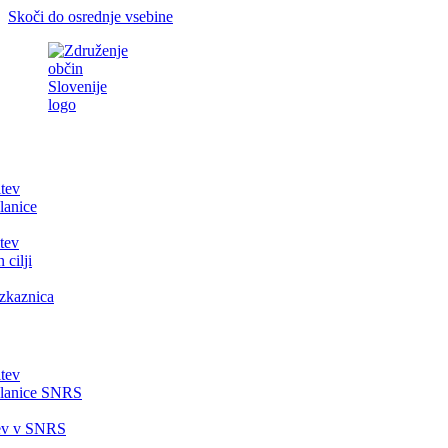
Skoči do osrednje vsebine
itev
lanice
tev
 cilji
zkaznica
itev
članice SNRS
tev v SNRS