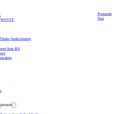
Postanite
C
član
EWASTE
činske funkcionarje
nem listu RS
isov
onodajo
n
javnost