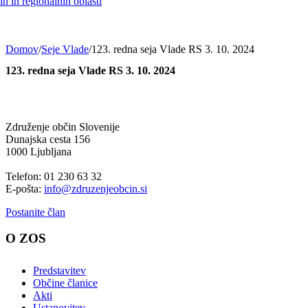
h in regionalnih oblasti
Domov
/
Seje Vlade
/
123. redna seja Vlade RS 3. 10. 2024
123. redna seja Vlade RS 3. 10. 2024
Združenje občin Slovenije
Dunajska cesta 156
1000 Ljubljana
Telefon: 01 230 63 32
E-pošta:
info@zdruzenjeobcin.si
Postanite član
O ZOS
Predstavitev
Občine članice
Akti
Ustanovitev