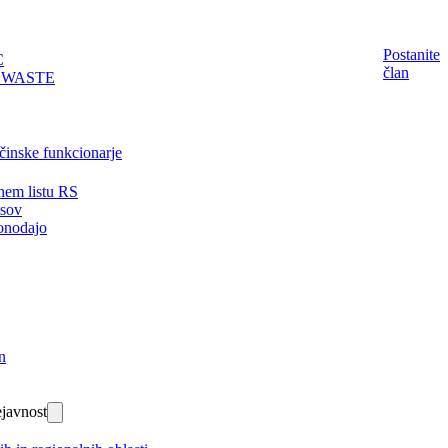
Postanite
C
član
EWASTE
činske funkcionarje
nem listu RS
isov
onodajo
n
javnost