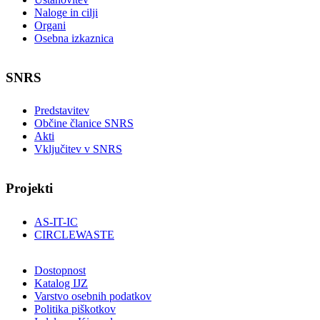
Naloge in cilji
Organi
Osebna izkaznica
SNRS
Predstavitev
Občine članice SNRS
Akti
Vključitev v SNRS
Projekti
AS-IT-IC
CIRCLEWASTE
Dostopnost
Katalog IJZ
Varstvo osebnih podatkov
Politika piškotkov