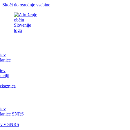
Skoči do osrednje vsebine
itev
lanice
tev
 cilji
zkaznica
itev
članice SNRS
tev v SNRS