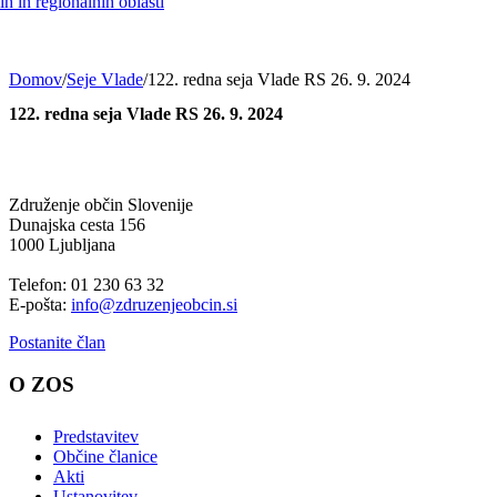
h in regionalnih oblasti
Domov
/
Seje Vlade
/
122. redna seja Vlade RS 26. 9. 2024
122. redna seja Vlade RS 26. 9. 2024
Združenje občin Slovenije
Dunajska cesta 156
1000 Ljubljana
Telefon: 01 230 63 32
E-pošta:
info@zdruzenjeobcin.si
Postanite član
O ZOS
Predstavitev
Občine članice
Akti
Ustanovitev