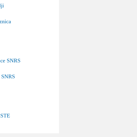
ji
znica
nice SNRS
v SNRS
STE