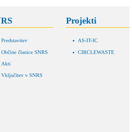
NRS
Projekti
Predstavitev
AS-IT-IC
Občine članice SNRS
CIRCLEWASTE
Akti
Vključitev v SNRS