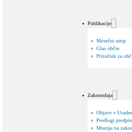
Publikacije
Mesečni utrip
Glas občin
Priročnik za obč
Zakonodaja
Objave v Uradne
Predlogi predpi
Mnenja na zako