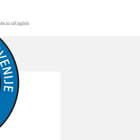
bcin.si
English
ice