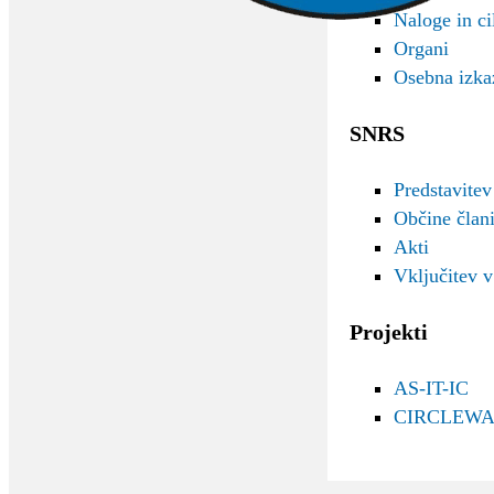
Naloge in cil
Organi
Osebna izka
SNRS
Predstavitev
Občine čla
Akti
Vključitev 
Projekti
AS-IT-IC
CIRCLEWA