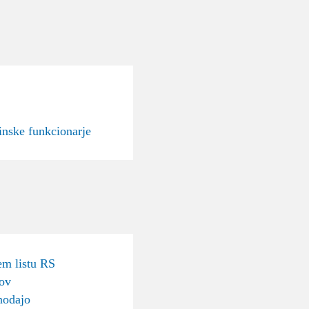
inske funkcionarje
m listu RS
sov
nodajo