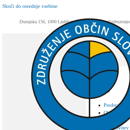
Skoči do osrednje vsebine
Dunajska 156, 1000 Ljubljana
01 230 63 32
info@zdruzenjeo
ZOS
O ZOS
Predstavitev
Občine član
Akti
Ustanovitev