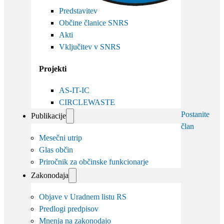
Predstavitev
Občine članice SNRS
Akti
Vključitev v SNRS
Projekti
AS-IT-IC
CIRCLEWASTE
Postanite
Publikacije
član
Mesečni utrip
Glas občin
Priročnik za občinske funkcionarje
Zakonodaja
Objave v Uradnem listu RS
Predlogi predpisov
Mnenja na zakonodajo