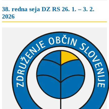
38. redna seja DZ RS 26. 1. – 3. 2.
2026