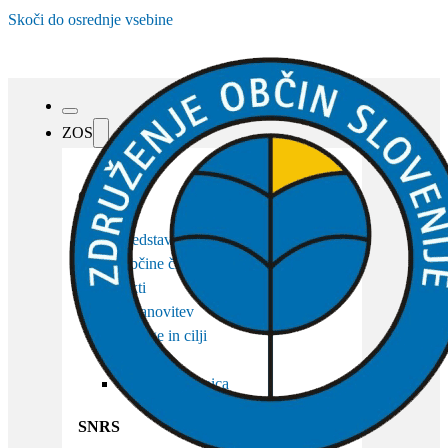
Skoči do osrednje vsebine
ZOS
O ZOS
Predstavitev
Občine članice
Akti
Ustanovitev
Naloge in cilji
Organi
Osebna izkaznica
SNRS