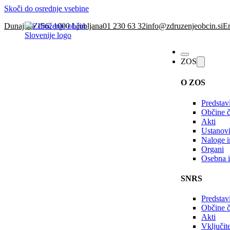
Skoči do osrednje vsebine
Dunajska 156, 1000 Ljubljana
01 230 63 32
info@zdruzenjeobcin.si
En
ZOS
O ZOS
Predstav
Občine č
Akti
Ustanovi
Naloge in
Organi
Osebna i
SNRS
Predstav
Občine 
Akti
Vključi