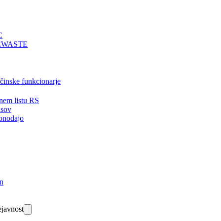
C
EWASTE
bčinske funkcionarje
nem listu RS
isov
onodajo
in
javnost