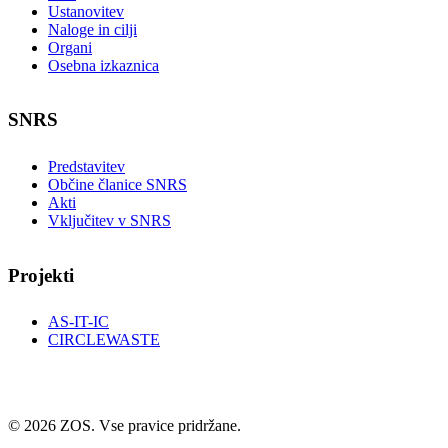
Ustanovitev
Naloge in cilji
Organi
Osebna izkaznica
SNRS
Predstavitev
Občine članice SNRS
Akti
Vključitev v SNRS
Projekti
AS-IT-IC
CIRCLEWASTE
© 2026 ZOS. Vse pravice pridržane.