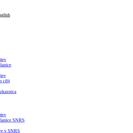
glish
itev
lanice
tev
 cilji
zkaznica
itev
članice SNRS
tev v SNRS