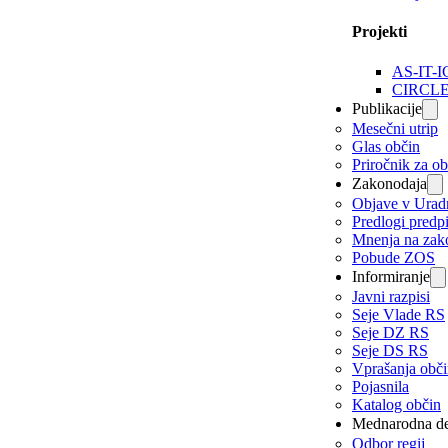
Projekti
AS-IT-I
CIRCL
Publikacije
Mesečni utrip
Glas občin
Priročnik za o
Zakonodaja
Objave v Urad
Predlogi predp
Mnenja na zak
Pobude ZOS
Informiranje
Javni razpisi
Seje Vlade RS
Seje DZ RS
Seje DS RS
Vprašanja obč
Pojasnila
Katalog občin
Mednarodna de
Odbor regij