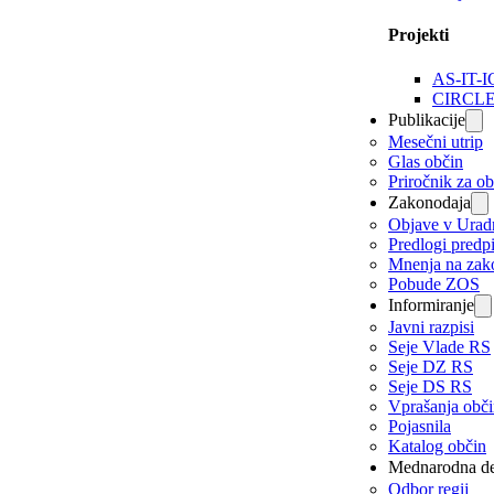
Projekti
AS-IT-I
CIRCL
Publikacije
Mesečni utrip
Glas občin
Priročnik za o
Zakonodaja
Objave v Urad
Predlogi predp
Mnenja na zak
Pobude ZOS
Informiranje
Javni razpisi
Seje Vlade RS
Seje DZ RS
Seje DS RS
Vprašanja obč
Pojasnila
Katalog občin
Mednarodna de
Odbor regij