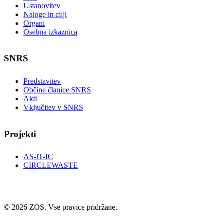
Ustanovitev
Naloge in cilji
Organi
Osebna izkaznica
SNRS
Predstavitev
Občine članice SNRS
Akti
Vključitev v SNRS
Projekti
AS-IT-IC
CIRCLEWASTE
© 2026 ZOS. Vse pravice pridržane.