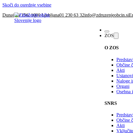
Skoči do osrednje vsebine
Dunajska 156, 1000 Ljubljana
01 230 63 32
info@zdruzenjeobcin.si
En
ZOS
O ZOS
Predstav
Občine č
Akti
Ustanovi
Naloge in
Organi
Osebna i
SNRS
Predstav
Občine 
Akti
Vključi