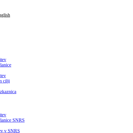
glish
itev
lanice
tev
 cilji
zkaznica
itev
članice SNRS
tev v SNRS