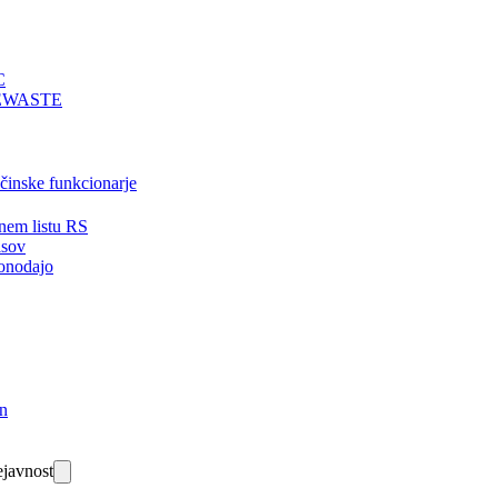
C
EWASTE
bčinske funkcionarje
nem listu RS
isov
onodajo
in
javnost