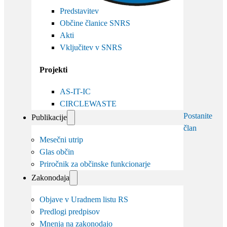
Predstavitev
Občine članice SNRS
Akti
Vključitev v SNRS
Projekti
AS-IT-IC
CIRCLEWASTE
Postanite
Publikacije
član
Mesečni utrip
Glas občin
Priročnik za občinske funkcionarje
Zakonodaja
Objave v Uradnem listu RS
Predlogi predpisov
Mnenja na zakonodajo