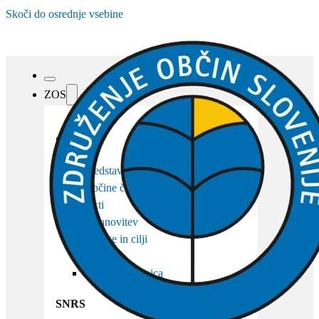
Skoči do osrednje vsebine
ZOS
O ZOS
Predstavitev
Občine članice
Akti
Ustanovitev
Naloge in cilji
Organi
Osebna izkaznica
SNRS