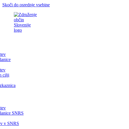
Skoči do osrednje vsebine
itev
lanice
tev
 cilji
zkaznica
itev
članice SNRS
tev v SNRS