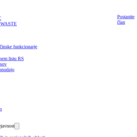
Postanite
C
član
EWASTE
činske funkcionarje
nem listu RS
isov
onodajo
n
javnost