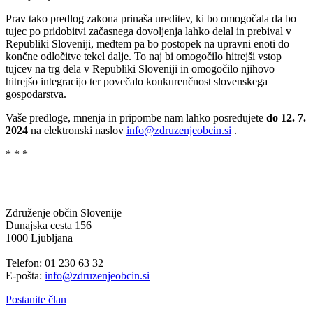
Prav tako predlog zakona prinaša ureditev, ki bo omogočala da bo
tujec po pridobitvi začasnega dovoljenja lahko delal in prebival v
Republiki Sloveniji, medtem pa bo postopek na upravni enoti do
končne odločitve tekel dalje. To naj bi omogočilo hitrejši vstop
tujcev na trg dela v Republiki Sloveniji in omogočilo njihovo
hitrejšo integracijo ter povečalo konkurenčnost slovenskega
gospodarstva.
Vaše predloge, mnenja in pripombe nam lahko posredujete
do 12. 7.
2024
na elektronski naslov
info@zdruzenjeobcin.si
.
* * *
Združenje občin Slovenije
Dunajska cesta 156
1000 Ljubljana
Telefon: 01 230 63 32
E-pošta:
info@zdruzenjeobcin.si
Postanite član