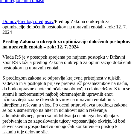
h in regionalnih oblasti
Domov
/
Predlogi predpisov
/
Predlog Zakona o ukrepih za
optimizacijo določenih postopkov na upravnih enotah - rok: 12. 7.
2024
Predlog Zakona o ukrepih za optimizacijo določenih postopkov
na upravnih enotah – rok: 12. 7. 2024
Vlada RS je v postopek sprejema po nujnem postopku v Državni
zbor RS vložila predlog Zakona o ukrepih za optimizacijo določenih
postopkov na upravnih enotah.
S predlogom zakona se odpravlja krajevna pristojnost v tujskih
zadevah in v postopkih prijave prebivališč posameznikov na način,
da bodo upravne enote odločale na območju celotne držav. S tem se
stremi k razbremenitvi najbolj obremenjenih upravnih enot,
učinkovitejši izrabe človeških virov na upravnih enotah in k
hitrejšemu reševanju vlog. Po oceni pripravljavca predloga zakona
se bo z usmeritvijo na hiter in učinkovit način reševanja
administrativnega procesa pridobivanja enotnega dovoljenja za
prebivanje in za zaposlovanje tujcev vzpostavljajo okvirje, ki bod
slovenskemu gospodarstvu omogočali konkurenčen pristop k
iskanju tuje delovne sile.