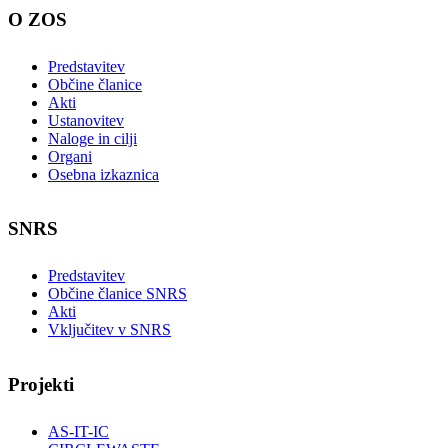
O ZOS
Predstavitev
Občine članice
Akti
Ustanovitev
Naloge in cilji
Organi
Osebna izkaznica
SNRS
Predstavitev
Občine članice SNRS
Akti
Vključitev v SNRS
Projekti
AS-IT-IC