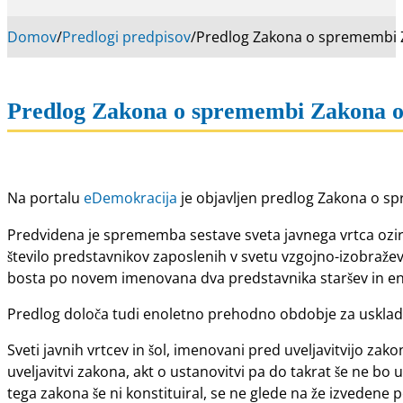
Domov
/
Predlogi predpisov
/
Predlog Zakona o spremembi Zak
Predlog Zakona o spremembi Zakona o or
Na portalu
eDemokracija
je objavljen predlog Zakona o sp
Predvidena je sprememba sestave sveta javnega vrtca ozir
število predstavnikov zaposlenih v svetu vzgojno-izobraževa
bosta po novem imenovana dva predstavnika staršev in en 
Predlog določa tudi enoletno prehodno obdobje za uskladit
Sveti javnih vrtcev in šol, imenovani pred uveljavitvijo z
uveljavitvi zakona, akt o ustanovitvi pa do takrat še ne bo
tega zakona še ni konstituiral, se ne glede na že izvedene