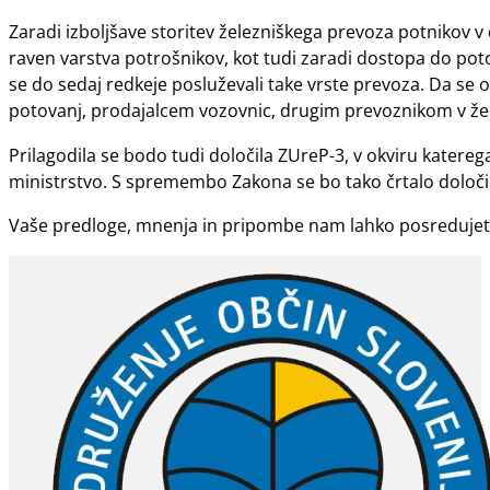
Zaradi izboljšave storitev železniškega prevoza potnikov 
raven varstva potrošnikov, kot tudi zaradi dostopa do potov
se do sedaj redkeje posluževali take vrste prevoza. Da se
potovanj, prodajalcem vozovnic, drugim prevoznikom v žele
Prilagodila se bodo tudi določila ZUreP-3, v okviru katere
ministrstvo. S spremembo Zakona se bo tako črtalo določilo 
Vaše predloge, mnenja in pripombe nam lahko posreduje