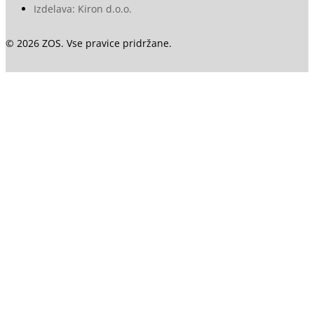
Izdelava: Kiron d.o.o.
© 2026 ZOS. Vse pravice pridržane.