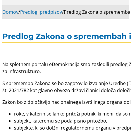
Domov
/
Predlogi predpisov
/
Predlog Zakona o spremembah 
Predlog Zakona o spremembah in
Na spletnem portalu eDemokracija smo zasledili predlog Z
za infrastrukturo.
S spremembo Zakona se bo zagotovilo izvajanje Uredbe (EU)
št. 2021/782 kot glavno obvezo državi članici določa določ
Zakon bo z določitvijo nacionalnega izvršilnega organa dolo
roke, v katerih se lahko pritoži potnik, ki meni, da s
subjekt, kateremu se poda pisno pritožbo,
subjekte, ki so dolžni regulatornemu organu v predp