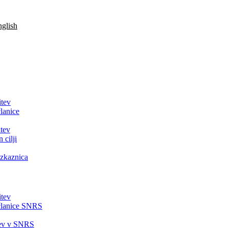
glish
itev
lanice
tev
 cilji
zkaznica
itev
članice SNRS
tev v SNRS