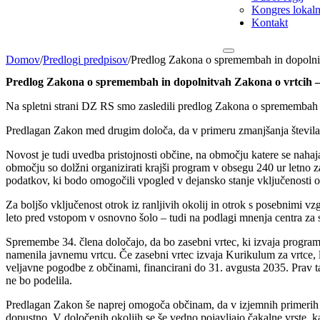
Kongres lokalni
Kontakt
Domov
/
Predlogi predpisov
/
Predlog Zakona o spremembah in dopolnitv
Predlog Zakona o spremembah in dopolnitvah Zakona o vrtcih – 
Na spletni strani DZ RS smo zasledili predlog Zakona o spremembah 
Predlagan Zakon med drugim določa, da v primeru zmanjšanja števila 
Novost je tudi uvedba pristojnosti občine, na območju katere se nahaja
območju so dolžni organizirati krajši program v obsegu 240 ur letno z
podatkov, ki bodo omogočili vpogled v dejansko stanje vključenosti o
Za boljšo vključenost otrok iz ranljivih okolij in otrok s posebnimi v
leto pred vstopom v osnovno šolo – tudi na podlagi mnenja centra za
Spremembe 34. člena določajo, da bo zasebni vrtec, ki izvaja program
namenila javnemu vrtcu. Če zasebni vrtec izvaja Kurikulum za vrtce, l
veljavne pogodbe z občinami, financirani do 31. avgusta 2035. Prav t
ne bo podelila.
Predlagan Zakon še naprej omogoča občinam, da v izjemnih primerih p
dopustno. V določenih okoljih se še vedno pojavljajo čakalne vrste, kar