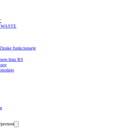
C
EWASTE
bčinske funkcionarje
nem listu RS
isov
onodajo
in
javnost