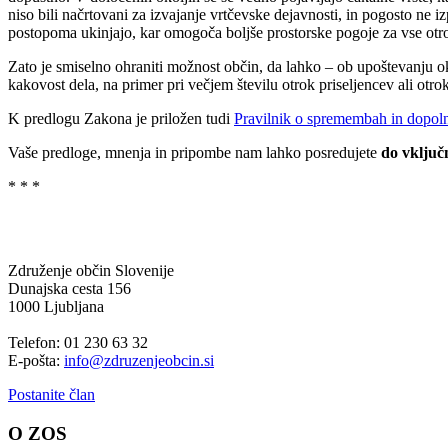
niso bili načrtovani za izvajanje vrtčevske dejavnosti, in pogosto ne i
postopoma ukinjajo, kar omogoča boljše prostorske pogoje za vse otr
Zato je smiselno ohraniti možnost občin, da lahko – ob upoštevanju ok
kakovost dela, na primer pri večjem številu otrok priseljencev ali otr
K predlogu Zakona je priložen tudi
Pravilnik o spremembah in dopolni
Vaše predloge, mnenja in pripombe nam lahko posredujete
do vključ
* * *
Združenje občin Slovenije
Dunajska cesta 156
1000 Ljubljana
Telefon: 01 230 63 32
E-pošta:
info@zdruzenjeobcin.si
Postanite član
O ZOS