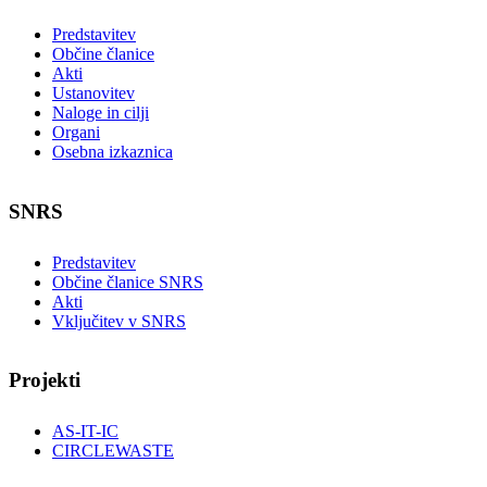
Predstavitev
Občine članice
Akti
Ustanovitev
Naloge in cilji
Organi
Osebna izkaznica
SNRS
Predstavitev
Občine članice SNRS
Akti
Vključitev v SNRS
Projekti
AS-IT-IC
CIRCLEWASTE