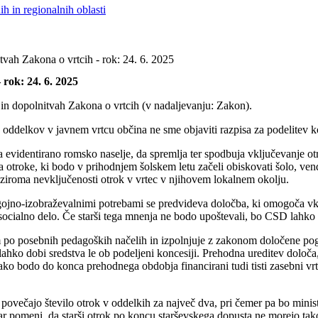
h in regionalnih oblasti
ah Zakona o vrtcih - rok: 24. 6. 2025
rok: 24. 6. 2025
in dopolnitvah Zakona o vrtcih (v nadaljevanju: Zakon).
oddelkov v javnem vrtcu občina ne sme objaviti razpisa za podelitev k
 evidentirano romsko naselje, da spremlja ter spodbuja vključevanje otro
a otroke, ki bodo v prihodnjem šolskem letu začeli obiskovati šolo, ven
ziroma nevključenosti otrok v vrtec v njihovem lokalnem okolju.
zgojno-izobraževalnimi potrebami se predvideva določba, ki omogoča vklj
 socialno delo. Če starši tega mnenja ne bodo upoštevali, bo CSD lahk
 po posebnih pedagoških načelih in izpolnjuje z zakonom določene pogo
ahko dobi sredstva le ob podeljeni koncesiji. Prehodna ureditev določa,
ako bodo do konca prehodnega obdobja financirani tudi tisti zasebni vrt
ovečajo število otrok v oddelkih za največ dva, pri čemer pa bo mini
 pomeni, da starši otrok po koncu starševskega dopusta ne morejo takoj v