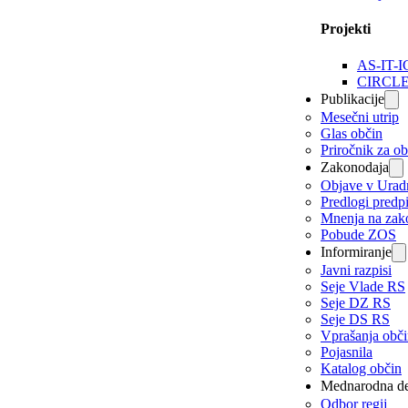
Projekti
AS-IT-I
CIRCL
Publikacije
Mesečni utrip
Glas občin
Priročnik za o
Zakonodaja
Objave v Urad
Predlogi predp
Mnenja na zak
Pobude ZOS
Informiranje
Javni razpisi
Seje Vlade RS
Seje DZ RS
Seje DS RS
Vprašanja obč
Pojasnila
Katalog občin
Mednarodna de
Odbor regij