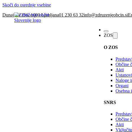
Skoči do osrednje vsebine
Dunajska 156, 1000 Ljubljana
01 230 63 32
info@zdruzenjeobcin.si
En
ZOS
O ZOS
Predstav
Občine č
Akti
Ustanovi
Naloge in
Organi
Osebna i
SNRS
Predstav
Občine 
Akti
Vključi