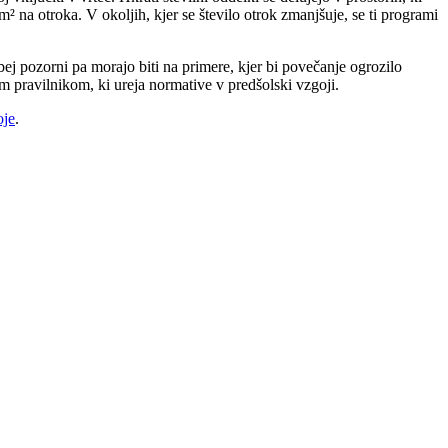
m² na otroka. V okoljih, kjer se število otrok zmanjšuje, se ti programi
ej pozorni pa morajo biti na primere, kjer bi povečanje ogrozilo
im pravilnikom, ki ureja normative v predšolski vzgoji.
oje
.