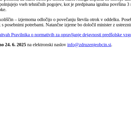
zpolnjujejo vseh tehničnih pogojev, kot je predpisana igralna površina 3 
oke.
oliščin – izjemoma odločijo o povečanju števila otrok v oddelku. Poseb
ok s posebnimi potrebami. Natančne izjeme bo določil minister z ustrezn
tvah Pravilnika o normativih za opravljanje dejavnosti predšolske vzg
no 24. 6. 2025
na elektronski naslov
info@zdruzenjeobcin.si
.