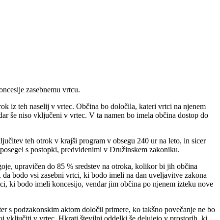
oncesije zasebnemu vrtcu.
k iz teh naselij v vrtec. Občina bo določila, kateri vrtci na njenem
dar še niso vključeni v vrtec. V ta namen bo imela občina dostop do
učitev teh otrok v krajši program v obsegu 240 ur na leto, in sicer
o posegel s postopki, predvidenimi v Družinskem zakoniku.
je, upravičen do 85 % sredstev na otroka, kolikor bi jih občina
 da bodo vsi zasebni vrtci, ki bodo imeli na dan uveljavitve zakona
ci, ki bodo imeli koncesijo, vendar jim občina po njenem izteku nove
ster s podzakonskim aktom določil primere, ko takšno povečanje ne bo
ključiti v vrtec. Hkrati številni oddelki še delujejo v prostorih, ki