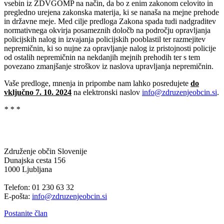
vsebin iz ZDVGOMP na način, da bo z enim zakonom celovito in
pregledno urejena zakonska materija, ki se nanaša na mejne prehode
in državne meje. Med cilje predloga Zakona spada tudi nadgraditev
normativnega okvirja posameznih določb na področju opravljanja
policijskih nalog in izvajanja policijskih pooblastil ter razmejitev
nepremičnin, ki so nujne za opravljanje nalog iz pristojnosti policije
od ostalih nepremičnin na nekdanjih mejnih prehodih ter s tem
povezano zmanjšanje stroškov iz naslova upravljanja nepremičnin.
Vaše predloge, mnenja in pripombe nam lahko posredujete
do
vključno 7. 10. 2024
na elektronski naslov
info@zdruzenjeobcin.si
.
* * *
Združenje občin Slovenije
Dunajska cesta 156
1000 Ljubljana
Telefon: 01 230 63 32
E-pošta:
info@zdruzenjeobcin.si
Postanite član