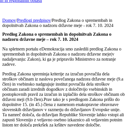
h in regionalnih oblasti
Domov
/
Predlogi predpisov
/
Predlog Zakona o spremembah in
dopolnitvah Zakona o nadzoru državne meje - rok 7. 10. 2024
Predlog Zakona o spremembah in dopolnitvah Zakona o
nadzoru državne meje – rok 7. 10. 2024
Na spletnem portalu eDemokracija smo zasledili predlog Zakona o
spremembah in dopolnitvah Zakona o nadzoru državne meje(v
nadaljevanju: Zakon), ki ga je pripravilo Ministrstvo za notranje
zadeve.
Predlog Zakona spreminja kriterije za izračun povračila dela
stroškov občinam iz naslova povečanega nadzora državne meje (9.a
člen) in vsebinsko nadgrajuje institut povračila dela stroškov
občinam zaradi izrednih dogodkov z določitvijo vsebinskih in
postopkovnih pravil za izračun in izplačilo dela stroškov občinam ob
državni meji (9.b člen).Prav tako je s predlogom Zakona prišlo do
dopolnitve 15. (in 45.) člena z namenom enakopravne obravnave
slovenskih državljanov v razmerju do državljanov Evropske unije.
Ta namreč določa, da državljan Republike Slovenije lahko vstopi ali
zapusti Slovenijo z veljavno osebno izkaznico ali veljavnim potnim
listom ter določa prekršek za kršitev navedene določbe.