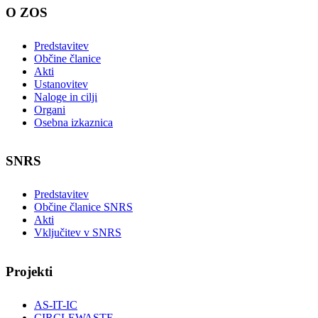
O ZOS
Predstavitev
Občine članice
Akti
Ustanovitev
Naloge in cilji
Organi
Osebna izkaznica
SNRS
Predstavitev
Občine članice SNRS
Akti
Vključitev v SNRS
Projekti
AS-IT-IC
CIRCLEWASTE