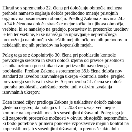
Hkrati se s spremembo 22. člena pri določanju območja mejnega
prehoda namesto soglasja določa predhodno mnenje pristojnih
organov na posameznem območju. Predlog Zakona z novima 24.a
in 24.b členoma določa strateške mejne točke in njihova območja,
vsebine, ki se nanašajo na gradnjo, postavitev in prostorsko ureditev
le-teh ter vsebine, ki se nanašajo na upravljanje nepremičnega
premoženja na območju strateških mejnih točk, mejnih prehodov in
nekdanjih mejnih prehodov na kopenskih mejah.
Poleg tega se z dopolnitvijo 30. člena pri pooblastilu kontrole
prevoznega sredstva in stvari določa izjema od pravice prisotnosti
lastnika oziroma posestnika stvari pri izvedbi navedenega
pooblastila. Predlog Zakona s spremembo 35.b člena določa nov
standard za izvedbo izravnalnega ukrepa »kontrola osebe, pregled
prevoznega sredstva in stvari«. S spremembo 51. člena se določa
uporaba pooblastila zadržanje osebe tudi v okviru izvajanja
izravnalnih ukrepov.
Eden izmed ciljev predloga Zakona je uskladitev določb zakona
glede na dejstvo, da policija s 1. 1. 2023 ne izvaja več mejne
kontrole na kopenskih mejah s sosednjimi državami. Poleg tega je
cilj zagotoviti prostorske možnosti v okviru obstoječih nepremičnin,
ki bodo potrebne v primeru ponovne vzpostavitve mejnih kontrol na
kopenskih mejah s sosednjimi državami, in prenos še aktualnih