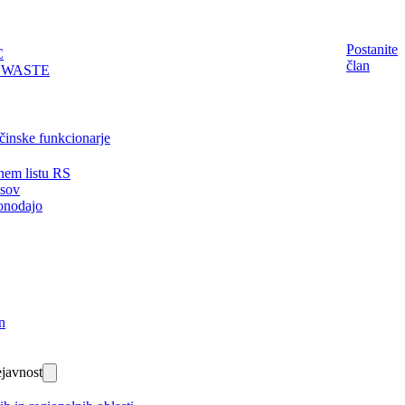
Postanite
C
član
EWASTE
činske funkcionarje
nem listu RS
isov
onodajo
n
javnost