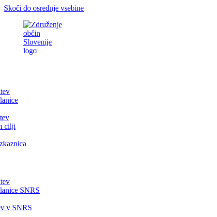
Skoči do osrednje vsebine
itev
lanice
tev
 cilji
zkaznica
itev
članice SNRS
tev v SNRS