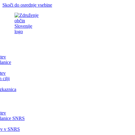
Skoči do osrednje vsebine
itev
lanice
tev
 cilji
zkaznica
itev
članice SNRS
tev v SNRS