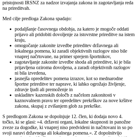
pristojnosti IRSNZ za nadzor izvajanja zakona in zagotavljanja reda
na prireditvah.
Med cilje predloga Zakona spadajo:
podaljšanje časovnega obdobja, za katero je mogoče oddati
prijavo ali pridobiti dovoljenje za istovrstne prireditve na istem
kraju,
omogočanje zakonite izvedbe prireditev državnega ali
lokalnega pomena, ki zaradi objektivnih razlogov niso bile
vnaprej načrtovane, na primer sprejem športnikov,
zagotavljanje zakonite izvedbe shoda ali prireditve, ki je bila
prijavljena oziroma dovoljena, a zaradi objektivnih razlogov
ni bila izvedena,
jasnejša opredelitev pomena izrazov, kot so mednarodne
športne prireditve ter naprave, ki lahko ogrožajo življenje,
zdravje ljudi ali premoženje in
uskladitev kazenskih določb z načelom zakonitosti v
kaznovalnem pravu ter opredelitev prekrškov za nove kršitve
zakona, skupaj z zvišanjem glob za prekrške.
S predlogom Zakona se dopolnjuje 12. člen, ki dodaja novo 4.
točko, ki se glasi: »4. državni organi, lokalne skupnosti in panožne
zveze za dogodke, ki vnaprej niso predvideni in načrtovani in so po
svoji naravi državnega ali lokalnega pomena.«. Z dopolnitvijo