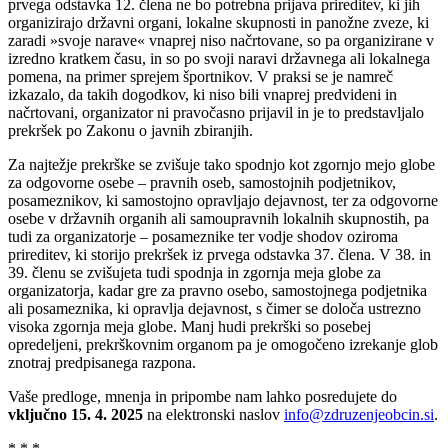
prvega odstavka 12. člena ne bo potrebna prijava prireditev, ki jih
organizirajo državni organi, lokalne skupnosti in panožne zveze, ki
zaradi »svoje narave« vnaprej niso načrtovane, so pa organizirane v
izredno kratkem času, in so po svoji naravi državnega ali lokalnega
pomena, na primer sprejem športnikov. V praksi se je namreč
izkazalo, da takih dogodkov, ki niso bili vnaprej predvideni in
načrtovani, organizator ni pravočasno prijavil in je to predstavljalo
prekršek po Zakonu o javnih zbiranjih.
Za najtežje prekrške se zvišuje tako spodnjo kot zgornjo mejo globe
za odgovorne osebe – pravnih oseb, samostojnih podjetnikov,
posameznikov, ki samostojno opravljajo dejavnost, ter za odgovorne
osebe v državnih organih ali samoupravnih lokalnih skupnostih, pa
tudi za organizatorje – posameznike ter vodje shodov oziroma
prireditev, ki storijo prekršek iz prvega odstavka 37. člena. V 38. in
39. členu se zvišujeta tudi spodnja in zgornja meja globe za
organizatorja, kadar gre za pravno osebo, samostojnega podjetnika
ali posameznika, ki opravlja dejavnost, s čimer se določa ustrezno
visoka zgornja meja globe. Manj hudi prekrški so posebej
opredeljeni, prekrškovnim organom pa je omogočeno izrekanje glob
znotraj predpisanega razpona.
Vaše predloge, mnenja in pripombe nam lahko posredujete do
vključno 15. 4. 2025
na elektronski naslov
info@zdruzenjeobcin.si
.