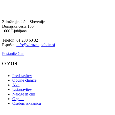
* * *
Združenje občin Slovenije
Dunajska cesta 156
1000 Ljubljana
Telefon: 01 230 63 32
E-pošta:
info@zdruzenjeobcin.si
Postanite član
O ZOS
Predstavitev
Občine članice
Akti
Ustanovitev
Naloge in cilji
Organi
Osebna izkaznica