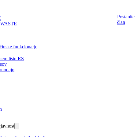
Postanite
C
član
EWASTE
činske funkcionarje
nem listu RS
isov
onodajo
n
javnost