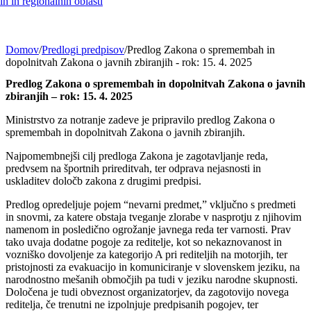
h in regionalnih oblasti
Domov
/
Predlogi predpisov
/
Predlog Zakona o spremembah in
dopolnitvah Zakona o javnih zbiranjih - rok: 15. 4. 2025
Predlog Zakona o spremembah in dopolnitvah Zakona o javnih
zbiranjih – rok: 15. 4. 2025
Ministrstvo za notranje zadeve je pripravilo predlog Zakona o
spremembah in dopolnitvah Zakona o javnih zbiranjih.
Najpomembnejši cilj predloga Zakona je zagotavljanje reda,
predvsem na športnih prireditvah, ter odprava nejasnosti in
uskladitev določb zakona z drugimi predpisi.
Predlog opredeljuje pojem “nevarni predmet,” vključno s predmeti
in snovmi, za katere obstaja tveganje zlorabe v nasprotju z njihovim
namenom in posledično ogrožanje javnega reda ter varnosti. Prav
tako uvaja dodatne pogoje za reditelje, kot so nekaznovanost in
vozniško dovoljenje za kategorijo A pri rediteljih na motorjih, ter
pristojnosti za evakuacijo in komuniciranje v slovenskem jeziku, na
narodnostno mešanih območjih pa tudi v jeziku narodne skupnosti.
Določena je tudi obveznost organizatorjev, da zagotovijo novega
reditelja, če trenutni ne izpolnjuje predpisanih pogojev, ter