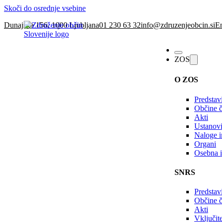
Skoči do osrednje vsebine
Dunajska 156, 1000 Ljubljana
01 230 63 32
info@zdruzenjeobcin.si
En
ZOS
O ZOS
Predstav
Občine č
Akti
Ustanovi
Naloge in
Organi
Osebna i
SNRS
Predstav
Občine 
Akti
Vključi