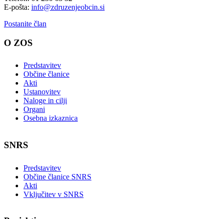
E-pošta:
info@zdruzenjeobcin.si
Postanite član
O ZOS
Predstavitev
Občine članice
Akti
Ustanovitev
Naloge in cilji
Organi
Osebna izkaznica
SNRS
Predstavitev
Občine članice SNRS
Akti
Vključitev v SNRS