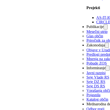
Projekti
AS-IT-I
CIRCL
Publikacije
Mesečni utrip
Glas občin
Priročnik za o
Zakonodaja
Objave v Urad
Predlogi predp
Mnenja na zak
Pobude ZOS
Informiranje
Javni razpisi
Seje Vlade RS
Seje DZ RS
Seje DS RS
Vprašanja obč
Pojasnila
Katalog občin
Mednarodna de
Odbor regij