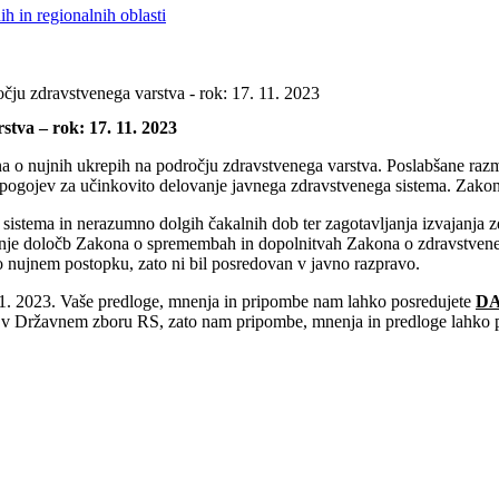
h in regionalnih oblasti
čju zdravstvenega varstva - rok: 17. 11. 2023
tva – rok: 17. 11. 2023
ona o nujnih ukrepih na področju zdravstvenega varstva. Poslabšane raz
ih pogojev za učinkovito delovanje javnega zdravstvenega sistema. Z
 sistema in nerazumno dolgih čakalnih dob ter zagotavljanja izvajanja
ajanje določb Zakona o spremembah in dopolnitvah Zakona o zdravstve
o nujnem postopku, zato ni bil posredovan v javno razpravo.
 11. 2023. Vaše predloge, mnenja in pripombe nam lahko posredujete
DA
 v Državnem zboru RS, zato nam pripombe, mnenja in predloge lahko 