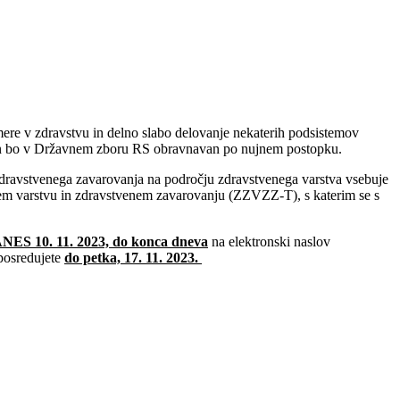
mere v zdravstvu in delno slabo delovanje nekaterih podsistemov
akon bo v Državnem zboru RS obravnavan po nujnem postopku.
 zdravstvenega zavarovanja na področju zdravstvenega varstva vsebuje
nem varstvu in zdravstvenem zavarovanju (ZZVZZ-T), s katerim se s
NES 10. 11. 2023, do konca dneva
na elektronski naslov
posredujete
do petka, 17. 11. 2023.