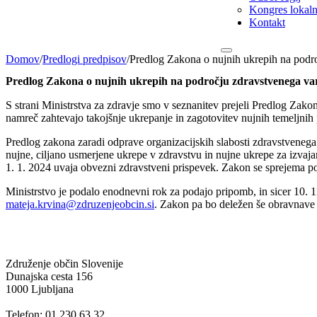
Kongres lokalni
Kontakt
Domov
/
Predlogi predpisov
/
Predlog Zakona o nujnih ukrepih na podro
Predlog Zakona o nujnih ukrepih na področju zdravstvenega vars
S strani Ministrstva za zdravje smo v seznanitev prejeli Predlog Zak
namreč zahtevajo takojšnje ukrepanje in zagotovitev nujnih temeljn
Predlog zakona zaradi odprave organizacijskih slabosti zdravstvenega
nujne, ciljano usmerjene ukrepe v zdravstvu in nujne ukrepe za izv
1. 1. 2024 uvaja obvezni zdravstveni prispevek. Zakon se sprejema p
Ministrstvo je podalo enodnevni rok za podajo pripomb, in sicer 10.
mateja.krvina@zdruzenjeobcin.si
. Zakon pa bo deležen še obravnave
Združenje občin Slovenije
Dunajska cesta 156
1000 Ljubljana
Telefon: 01 230 63 32