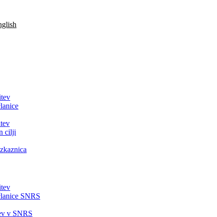
glish
itev
lanice
tev
 cilji
zkaznica
itev
članice SNRS
tev v SNRS