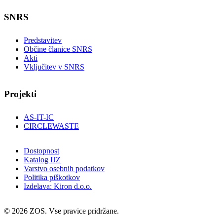
SNRS
Predstavitev
Občine članice SNRS
Akti
Vključitev v SNRS
Projekti
AS-IT-IC
CIRCLEWASTE
Dostopnost
Katalog IJZ
Varstvo osebnih podatkov
Politika piškotkov
Izdelava: Kiron d.o.o.
© 2026 ZOS. Vse pravice pridržane.