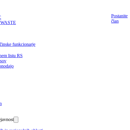
Postanite
C
član
EWASTE
činske funkcionarje
nem listu RS
isov
onodajo
n
javnost