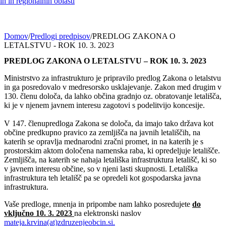
h in regionalnih oblasti
Domov
/
Predlogi predpisov
/
PREDLOG ZAKONA O
LETALSTVU - ROK 10. 3. 2023
PREDLOG ZAKONA O LETALSTVU – ROK 10. 3. 2023
Ministrstvo za infrastrukturo je pripravilo predlog Zakona o letalstvu
in ga posredovalo v medresorsko usklajevanje. Zakon med drugim v
130. členu določa, da lahko občina gradnjo oz. obratovanje letališča,
ki je v njenem javnem interesu zagotovi s podelitvijo koncesije.
V 147. členupredloga Zakona se določa, da imajo tako država kot
občine predkupno pravico za zemljišča na javnih letališčih, na
katerih se opravlja mednarodni zračni promet, in na katerih je s
prostorskim aktom določena namenska raba, ki opredeljuje letališče.
Zemljišča, na katerih se nahaja letališka infrastruktura letališč, ki so
v javnem interesu občine, so v njeni lasti skupnosti. Letališka
infrastruktura teh letališč pa se opredeli kot gospodarska javna
infrastruktura.
Vaše predloge, mnenja in pripombe nam lahko posredujete
do
vključno 10. 3. 2023
na elektronski naslov
mateja.krvina(at)zdruzenjeobcin.si.