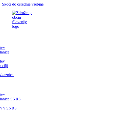
Skoči do osrednje vsebine
itev
lanice
tev
 cilji
zkaznica
itev
članice SNRS
tev v SNRS