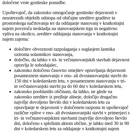
določene vrste gostinske ponudbe.
Upoštevajoč, da zakonsko omogočanje gostinske dejavnosti v
neustreznih objektih odstopa od običajne ureditve graditve in
prostorskega načrtovanja ter da oddajanje stanovanj v kratkotrajni
najem povzroča neskladja na stanovanjskem trgu in negativno
vpliva na okolico, ureditev oddajanja stanovanja v kratkotrajni
najem zajema:
določitev obveznosti razpolaganja s soglasjem lastnika
oziroma solastnikov stanovanja,
določbo, da lahko v tri- in večstanovanjskih stavbah dejavnost
opravlja le sobodajalec,
zakonsko določeno časovno omejitev opravljanja dejavnosti
posameznem stanovanju v eno- ali dvostanovanjski stavbi do
150 dni v koledarskem letu, v posameznem stanovanju v tri-
in večstanovanjski stavbi pa do 60 dni v koledarskem letu,
zakonsko pooblastilo občinam, da lahko, ne glede na
zakonsko ureditev iz prejšnje alineje, določijo drugačno
najvišje dovoljeno število dni v koledarskem letu za
opravljanje te dejavnosti v določenem razponu in upoštevajoč
različne vplive v eno- ali dvostanovanjski stavbi v primerjavi s
tri- in večstanovanjskimi stavbami (najvišje dovoljeno število
dni, določeno s splošnim aktom občine, je lahko med 30 in 90
dni v koledarskem letu za oddajanje v kratkotrajni najem