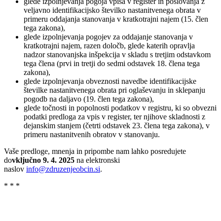
glede izpolnjevanja pogoja vpisa v register in poslovanja z
veljavno identifikacijsko številko nastanitvenega obrata v
primeru oddajanja stanovanja v kratkotrajni najem (15. člen
tega zakona),
glede izpolnjevanja pogojev za oddajanje stanovanja v
kratkotrajni najem, razen določb, glede katerih opravlja
nadzor stanovanjska inšpekcija v skladu s tretjim odstavkom
tega člena (prvi in tretji do sedmi odstavek 18. člena tega
zakona),
glede izpolnjevanja obveznosti navedbe identifikacijske
številke nastanitvenega obrata pri oglaševanju in sklepanju
pogodb na daljavo (19. člen tega zakona),
glede točnosti in popolnosti podatkov v registru, ki so obvezni
podatki predloga za vpis v register, ter njihove skladnosti z
dejanskim stanjem (četrti odstavek 23. člena tega zakona), v
primeru nastanitvenih obratov v stanovanju.
Vaše predloge, mnenja in pripombe nam lahko posredujete
do
vključno 9. 4. 2025
na elektronski
naslov
info@zdruzenjeobcin.si
.
* * *