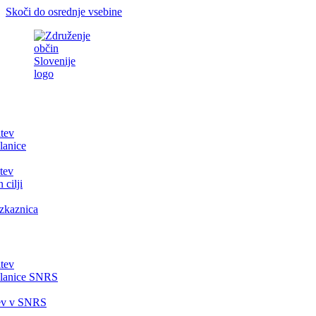
Skoči do osrednje vsebine
itev
lanice
tev
 cilji
zkaznica
itev
članice SNRS
tev v SNRS