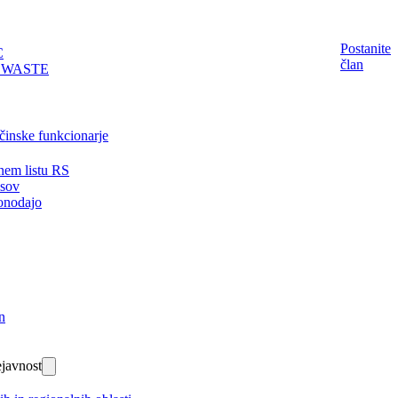
Postanite
C
član
EWASTE
činske funkcionarje
nem listu RS
isov
onodajo
n
javnost