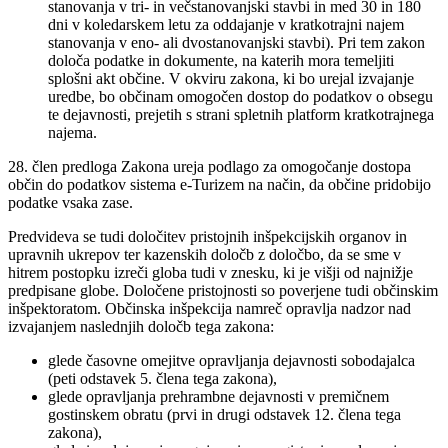
stanovanja v tri- in večstanovanjski stavbi in med 30 in 180
dni v koledarskem letu za oddajanje v kratkotrajni najem
stanovanja v eno- ali dvostanovanjski stavbi). Pri tem zakon
določa podatke in dokumente, na katerih mora temeljiti
splošni akt občine. V okviru zakona, ki bo urejal izvajanje
uredbe, bo občinam omogočen dostop do podatkov o obsegu
te dejavnosti, prejetih s strani spletnih platform kratkotrajnega
najema.
28. člen predloga Zakona ureja podlago za omogočanje dostopa
občin do podatkov sistema e-Turizem na način, da občine pridobijo
podatke vsaka zase.
Predvideva se tudi določitev pristojnih inšpekcijskih organov in
upravnih ukrepov ter kazenskih določb z določbo, da se sme v
hitrem postopku izreči globa tudi v znesku, ki je višji od najnižje
predpisane globe. Določene pristojnosti so poverjene tudi občinskim
inšpektoratom. Občinska inšpekcija namreč opravlja nadzor nad
izvajanjem naslednjih določb tega zakona:
glede časovne omejitve opravljanja dejavnosti sobodajalca
(peti odstavek 5. člena tega zakona),
glede opravljanja prehrambne dejavnosti v premičnem
gostinskem obratu (prvi in drugi odstavek 12. člena tega
zakona),