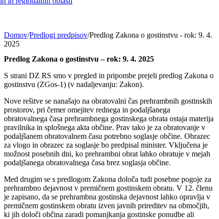
h in regionalnih oblasti
Domov
/
Predlogi predpisov
/
Predlog Zakona o gostinstvu - rok: 9. 4.
2025
Predlog Zakona o gostinstvu – rok: 9. 4. 2025
S strani DZ RS smo v pregled in pripombe prejeli predlog Zakona o
gostinstvu (ZGos-1) (v nadaljevanju: Zakon).
Nove rešitve se nanašajo na obratovalni čas prehrambnih gostinskih
prostorov, pri čemer omejitev rednega in podaljšanega
obratovalnega časa prehrambnega gostinskega obrata ostaja materija
pravilnika in splošnega akta občine. Prav tako je za obratovanje v
podaljšanem obratovalnem času potrebno soglasje občine. Obrazec
za vlogo in obrazec za soglasje bo predpisal minister. Vključena je
možnost posebnih dni, ko prehrambni obrat lahko obratuje v mejah
podaljšanega obratovalnega časa brez soglasja občine.
Med drugim se s predlogom Zakona določa tudi posebne pogoje za
prehrambno dejavnost v premičnem gostinskem obratu. V 12. členu
je zapisano, da se prehrambna gostinska dejavnost lahko opravlja v
premičnem gostinskem obratu izven javnih prireditev na območjih,
ki jih določi občina zaradi pomanjkanja gostinske ponudbe ali