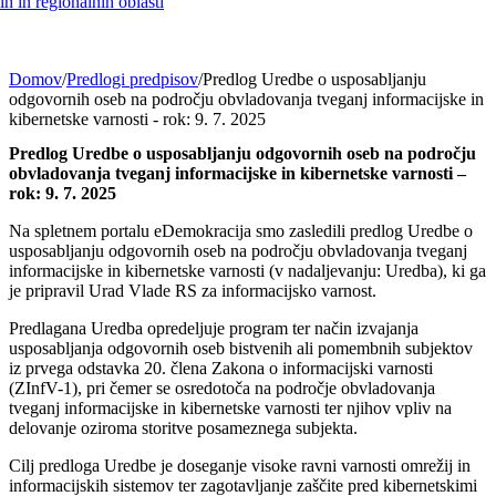
h in regionalnih oblasti
Domov
/
Predlogi predpisov
/
Predlog Uredbe o usposabljanju
odgovornih oseb na področju obvladovanja tveganj informacijske in
kibernetske varnosti - rok: 9. 7. 2025
Predlog Uredbe o usposabljanju odgovornih oseb na področju
obvladovanja tveganj informacijske in kibernetske varnosti –
rok: 9. 7. 2025
Na spletnem portalu eDemokracija smo zasledili predlog Uredbe o
usposabljanju odgovornih oseb na področju obvladovanja tveganj
informacijske in kibernetske varnosti (v nadaljevanju: Uredba), ki ga
je pripravil Urad Vlade RS za informacijsko varnost.
Predlagana Uredba opredeljuje program ter način izvajanja
usposabljanja odgovornih oseb bistvenih ali pomembnih subjektov
iz prvega odstavka 20. člena Zakona o informacijski varnosti
(ZInfV-1), pri čemer se osredotoča na področje obvladovanja
tveganj informacijske in kibernetske varnosti ter njihov vpliv na
delovanje oziroma storitve posameznega subjekta.
Cilj predloga Uredbe je doseganje visoke ravni varnosti omrežij in
informacijskih sistemov ter zagotavljanje zaščite pred kibernetskimi