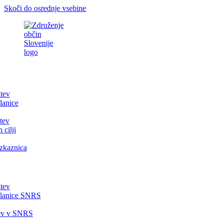
Skoči do osrednje vsebine
itev
lanice
tev
 cilji
zkaznica
itev
članice SNRS
tev v SNRS