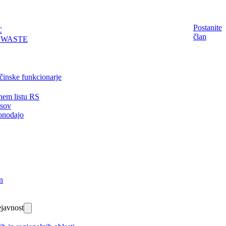
Postanite
C
član
EWASTE
činske funkcionarje
nem listu RS
isov
onodajo
n
javnost