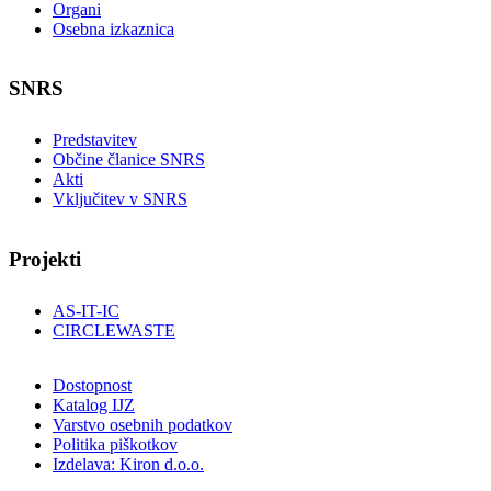
Organi
Osebna izkaznica
SNRS
Predstavitev
Občine članice SNRS
Akti
Vključitev v SNRS
Projekti
AS-IT-IC
CIRCLEWASTE
Dostopnost
Katalog IJZ
Varstvo osebnih podatkov
Politika piškotkov
Izdelava: Kiron d.o.o.