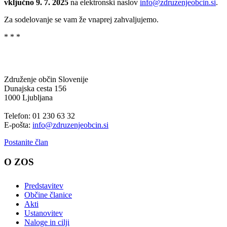
vključno 9. 7. 2025
na elektronski naslov
info@zdruzenjeobcin.si
.
Za sodelovanje se vam že vnaprej zahvaljujemo.
* * *
Združenje občin Slovenije
Dunajska cesta 156
1000 Ljubljana
Telefon: 01 230 63 32
E-pošta:
info@zdruzenjeobcin.si
Postanite član
O ZOS
Predstavitev
Občine članice
Akti
Ustanovitev
Naloge in cilji