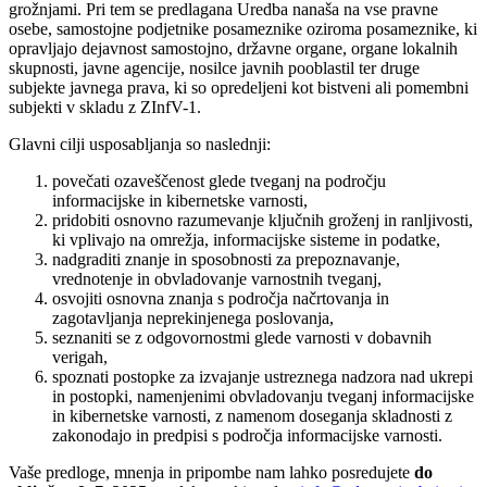
grožnjami. Pri tem se predlagana Uredba nanaša na vse pravne
osebe, samostojne podjetnike posameznike oziroma posameznike, ki
opravljajo dejavnost samostojno, državne organe, organe lokalnih
skupnosti, javne agencije, nosilce javnih pooblastil ter druge
subjekte javnega prava, ki so opredeljeni kot bistveni ali pomembni
subjekti v skladu z ZInfV-1.
Glavni cilji usposabljanja so naslednji:
povečati ozaveščenost glede tveganj na področju
informacijske in kibernetske varnosti,
pridobiti osnovno razumevanje ključnih groženj in ranljivosti,
ki vplivajo na omrežja, informacijske sisteme in podatke,
nadgraditi znanje in sposobnosti za prepoznavanje,
vrednotenje in obvladovanje varnostnih tveganj,
osvojiti osnovna znanja s področja načrtovanja in
zagotavljanja neprekinjenega poslovanja,
seznaniti se z odgovornostmi glede varnosti v dobavnih
verigah,
spoznati postopke za izvajanje ustreznega nadzora nad ukrepi
in postopki, namenjenimi obvladovanju tveganj informacijske
in kibernetske varnosti, z namenom doseganja skladnosti z
zakonodajo in predpisi s področja informacijske varnosti.
Vaše predloge, mnenja in pripombe nam lahko posredujete
do