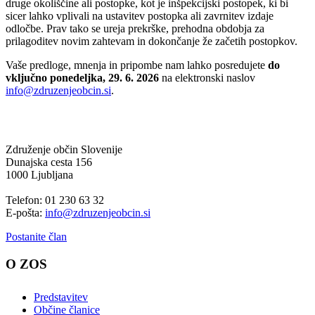
druge okoliščine ali postopke, kot je inšpekcijski postopek, ki bi
sicer lahko vplivali na ustavitev postopka ali zavrnitev izdaje
odločbe. Prav tako se ureja prekrške, prehodna obdobja za
prilagoditev novim zahtevam in dokončanje že začetih postopkov.
Vaše predloge, mnenja in pripombe nam lahko posredujete
do
vključno ponedeljka, 29. 6. 2026
na elektronski naslov
info@zdruzenjeobcin.si
.
Združenje občin Slovenije
Dunajska cesta 156
1000 Ljubljana
Telefon: 01 230 63 32
E-pošta:
info@zdruzenjeobcin.si
Postanite član
O ZOS
Predstavitev
Občine članice