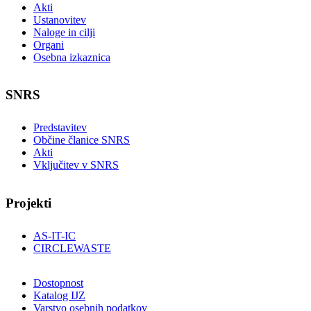
Akti
Ustanovitev
Naloge in cilji
Organi
Osebna izkaznica
SNRS
Predstavitev
Občine članice SNRS
Akti
Vključitev v SNRS
Projekti
AS-IT-IC
CIRCLEWASTE
Dostopnost
Katalog IJZ
Varstvo osebnih podatkov