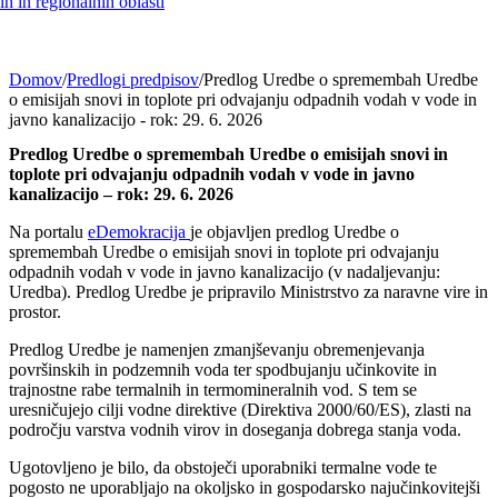
h in regionalnih oblasti
Domov
/
Predlogi predpisov
/
Predlog Uredbe o spremembah Uredbe
o emisijah snovi in toplote pri odvajanju odpadnih vodah v vode in
javno kanalizacijo - rok: 29. 6. 2026
Predlog Uredbe o spremembah Uredbe o emisijah snovi in
toplote pri odvajanju odpadnih vodah v vode in javno
kanalizacijo – rok: 29. 6. 2026
Na portalu
eDemokracija
je objavljen predlog Uredbe o
spremembah Uredbe o emisijah snovi in toplote pri odvajanju
odpadnih vodah v vode in javno kanalizacijo (v nadaljevanju:
Uredba). Predlog Uredbe je pripravilo Ministrstvo za naravne vire in
prostor.
Predlog Uredbe je namenjen zmanjševanju obremenjevanja
površinskih in podzemnih voda ter spodbujanju učinkovite in
trajnostne rabe termalnih in termomineralnih vod. S tem se
uresničujejo cilji vodne direktive (Direktiva 2000/60/ES), zlasti na
področju varstva vodnih virov in doseganja dobrega stanja voda.
Ugotovljeno je bilo, da obstoječi uporabniki termalne vode te
pogosto ne uporabljajo na okoljsko in gospodarsko najučinkovitejši