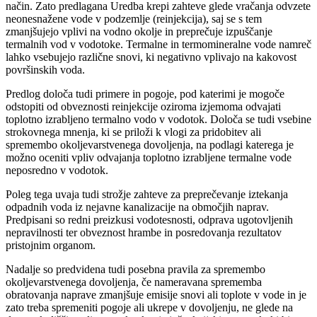
način. Zato predlagana Uredba krepi zahteve glede vračanja odvzete
neonesnažene vode v podzemlje (reinjekcija), saj se s tem
zmanjšujejo vplivi na vodno okolje in preprečuje izpuščanje
termalnih vod v vodotoke. Termalne in termomineralne vode namreč
lahko vsebujejo različne snovi, ki negativno vplivajo na kakovost
površinskih voda.
Predlog določa tudi primere in pogoje, pod katerimi je mogoče
odstopiti od obveznosti reinjekcije oziroma izjemoma odvajati
toplotno izrabljeno termalno vodo v vodotok. Določa se tudi vsebine
strokovnega mnenja, ki se priloži k vlogi za pridobitev ali
spremembo okoljevarstvenega dovoljenja, na podlagi katerega je
možno oceniti vpliv odvajanja toplotno izrabljene termalne vode
neposredno v vodotok.
Poleg tega uvaja tudi strožje zahteve za preprečevanje iztekanja
odpadnih voda iz nejavne kanalizacije na območjih naprav.
Predpisani so redni preizkusi vodotesnosti, odprava ugotovljenih
nepravilnosti ter obveznost hrambe in posredovanja rezultatov
pristojnim organom.
Nadalje so predvidena tudi posebna pravila za spremembo
okoljevarstvenega dovoljenja, če nameravana sprememba
obratovanja naprave zmanjšuje emisije snovi ali toplote v vode in je
zato treba spremeniti pogoje ali ukrepe v dovoljenju, ne glede na