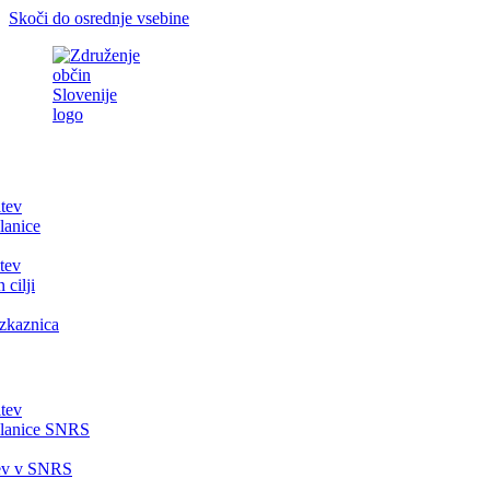
Skoči do osrednje vsebine
itev
lanice
tev
 cilji
zkaznica
itev
članice SNRS
tev v SNRS