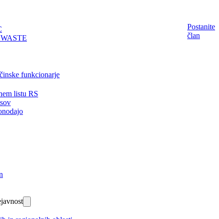
Postanite
C
član
EWASTE
činske funkcionarje
nem listu RS
isov
onodajo
n
javnost