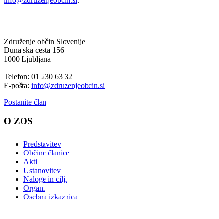
info@zdruzenjeobcin.si
.
Združenje občin Slovenije
Dunajska cesta 156
1000 Ljubljana
Telefon: 01 230 63 32
E-pošta:
info@zdruzenjeobcin.si
Postanite član
O ZOS
Predstavitev
Občine članice
Akti
Ustanovitev
Naloge in cilji
Organi
Osebna izkaznica