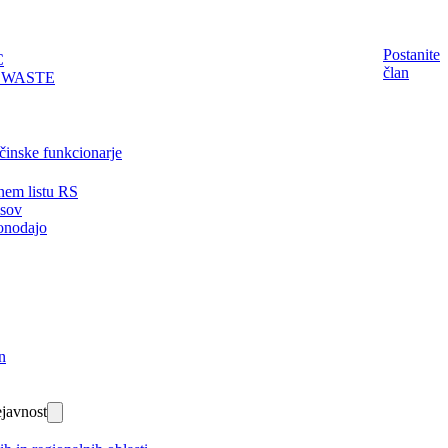
Postanite
C
član
EWASTE
činske funkcionarje
nem listu RS
isov
onodajo
n
javnost