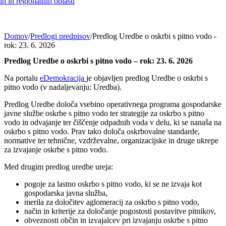
h in regionalnih oblasti
Domov
/
Predlogi predpisov
/
Predlog Uredbe o oskrbi s pitno vodo -
rok: 23. 6. 2026
Predlog Uredbe o oskrbi s pitno vodo – rok: 23. 6. 2026
Na portalu
eDemokracija
je objavljen predlog Uredbe o oskrbi s
pitno vodo (v nadaljevanju: Uredba).
Predlog Uredbe določa vsebino operativnega programa gospodarske
javne službe oskrbe s pitno vodo ter strategije za oskrbo s pitno
vodo in odvajanje ter čiščenje odpadnih voda v delu, ki se nanaša na
oskrbo s pitno vodo. Prav tako določa oskrbovalne standarde,
normative ter tehnične, vzdrževalne, organizacijske in druge ukrepe
za izvajanje oskrbe s pitno vodo.
Med drugim predlog uredbe ureja:
pogoje za lastno oskrbo s pitno vodo, ki se ne izvaja kot
gospodarska javna služba,
merila za določitev aglomeracij za oskrbo s pitno vodo,
način in kriterije za določanje pogostosti postavitve pitnikov,
obveznosti občin in izvajalcev pri izvajanju oskrbe s pitno