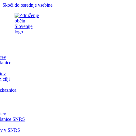
Skoči do osrednje vsebine
itev
lanice
tev
 cilji
zkaznica
itev
članice SNRS
tev v SNRS