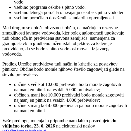
vodo,
vsebino programa oskrbe s pitno vodo,
vsebino letnega poročila o izvajanju oskrbe s pitno vodo ter
vsebino poročila o doseženih standardih opremljenosti.
Med drugim se določa obveznost občin, da načrtujejo rezervne
zmogljivosti javnega vodovoda, kjer poleg aglomeracij upoštevajo
tudi obstoječa in predvidena stavbna zemljišča, namenjena za
gradnjo stavb in gradbeno inženirskih objektov, za katere je
predvideno, da se bodo s pitno vodo oskrbovala iz javnega
vodovoda.
Predlog Uredbe predvideva tudi način in kriterije za postavitev
pitnikov. Občine bodo morale njihovo število zagotavljati glede na
število prebivalcev:
občine z več kot 10.000 prebivalci bodo morale zagotoviti
najmanj en pitnik na vsakih 5.000 prebivalcev;
občine z manj kot 10.000 prebivalci bodo morale zagotoviti
najmanj en pitnik na vsakih 4.000 prebivalcev;
občine z manj kot 4.000 prebivalci pa bodo morale zagotoviti
najmanj en pitnik.
Vaše predloge, mnenja in pripombe nam lahko posredujete
do
vključno torka, 23. 6. 2026
na elektronski naslov