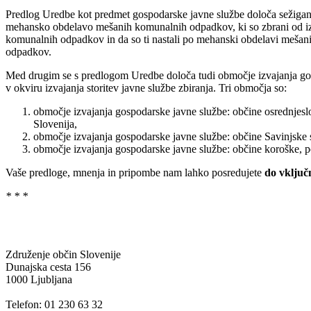
Predlog Uredbe kot predmet gospodarske javne službe določa sežiganje
mehansko obdelavo mešanih komunalnih odpadkov, ki so zbrani od izv
komunalnih odpadkov in da so ti nastali po mehanski obdelavi mešan
odpadkov.
Med drugim se s predlogom Uredbe določa tudi območje izvajanja gospo
v okviru izvajanja storitev javne službe zbiranja. Tri območja so:
območje izvajanja gospodarske javne službe: občine osrednjeslov
Slovenija,
območje izvajanja gospodarske javne službe: občine Savinjske st
območje izvajanja gospodarske javne službe: občine koroške, po
Vaše predloge, mnenja in pripombe nam lahko posredujete
do vključ
* * *
Združenje občin Slovenije
Dunajska cesta 156
1000 Ljubljana
Telefon: 01 230 63 32