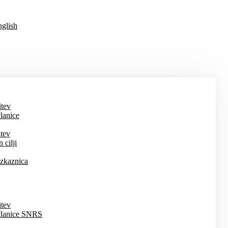
glish
itev
lanice
tev
 cilji
zkaznica
itev
članice SNRS