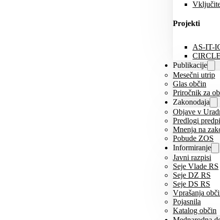
Vključi
Projekti
AS-IT-I
CIRCL
Publikacije
Mesečni utrip
Glas občin
Priročnik za o
Zakonodaja
Objave v Urad
Predlogi predp
Mnenja na zak
Pobude ZOS
Informiranje
Javni razpisi
Seje Vlade RS
Seje DZ RS
Seje DS RS
Vprašanja obč
Pojasnila
Katalog občin
Mednarodna de