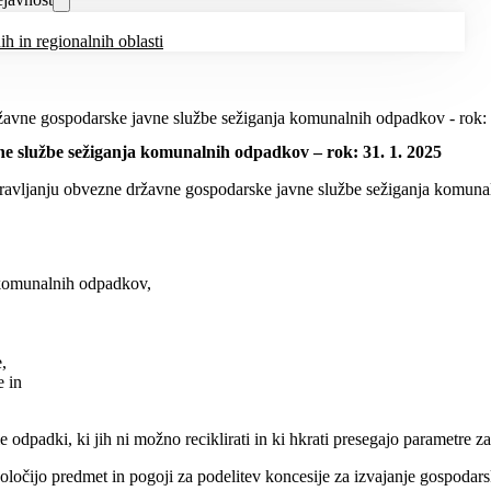
h in regionalnih oblasti
žavne gospodarske javne službe sežiganja komunalnih odpadkov - rok: 
e službe sežiganja komunalnih odpadkov – rok: 31. 1. 2025
avljanju obvezne državne gospodarske javne službe sežiganja komunaln
h komunalnih odpadkov,
,
e in
odpadki, ki jih ni možno reciklirati in ki hkrati presegajo parametre 
določijo predmet in pogoji za podelitev koncesije za izvajanje gospodars