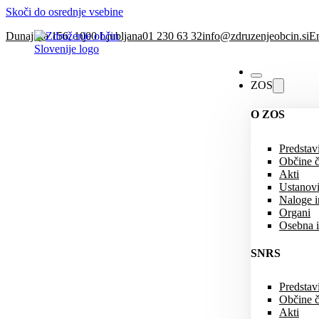
Skoči do osrednje vsebine
Dunajska 156, 1000 Ljubljana
01 230 63 32
info@zdruzenjeobcin.si
En
ZOS
O ZOS
Predstav
Občine č
Akti
Ustanovi
Naloge in
Organi
Osebna i
SNRS
Predstav
Občine 
Akti