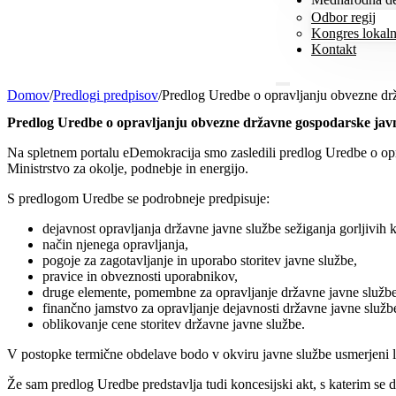
Odbor regij
Kongres lokalni
Kontakt
Domov
/
Predlogi predpisov
/
Predlog Uredbe o opravljanju obvezne dr
Predlog Uredbe o opravljanju obvezne državne gospodarske javn
Na spletnem portalu eDemokracija smo zasledili predlog Uredbe o opr
Ministrstvo za okolje, podnebje in energijo.
S predlogom Uredbe se podrobneje predpisuje:
dejavnost opravljanja državne javne službe sežiganja gorljivi
način njenega opravljanja,
pogoje za zagotavljanje in uporabo storitev javne službe,
pravice in obveznosti uporabnikov,
druge elemente, pomembne za opravljanje državne javne službe
finančno jamstvo za opravljanje dejavnosti državne javne služb
oblikovanje cene storitev državne javne službe.
V postopke termične obdelave bodo v okviru javne službe usmerjeni le 
Že sam predlog Uredbe predstavlja tudi koncesijski akt, s katerim se 