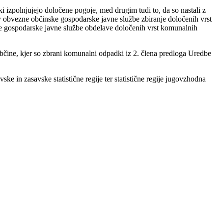
 izpolnjujejo določene pogoje, med drugim tudi to, da so nastali z
 obvezne občinske gospodarske javne službe zbiranje določenih vrst
e gospodarske javne službe obdelave določenih vrst komunalnih
občine, kjer so zbrani komunalni odpadki iz 2. člena predloga Uredbe
e in zasavske statistične regije ter statistične regije jugovzhodna