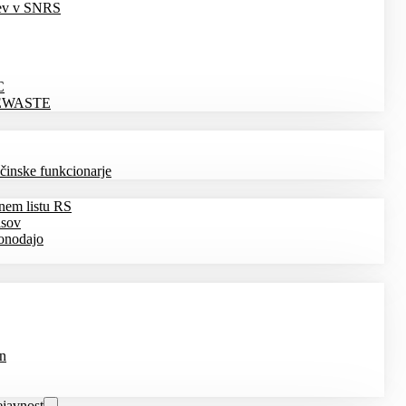
tev v SNRS
C
EWASTE
bčinske funkcionarje
nem listu RS
isov
onodajo
in
javnost