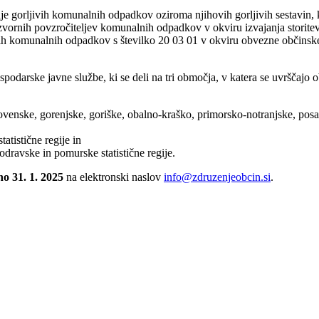
 gorljivih komunalnih odpadkov oziroma njihovih gorljivih sestavin, ki
ornih povzročiteljev komunalnih odpadkov v okviru izvajanja storitev
ih komunalnih odpadkov s številko 20 03 01 v okviru obvezne občinsk
darske javne službe, ki se deli na tri območja, v katera se uvrščajo 
enske, gorenjske, goriške, obalno-kraško, primorsko-notranjske, posavsk
atistične regije in
dravske in pomurske statistične regije.
no 31. 1. 2025
na elektronski naslov
info@zdruzenjeobcin.si
.