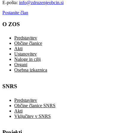
E-pošta:
info@zdruzenjeobcin.si
Postanite član
O ZOS
Predstavitev
Občine članice
Akti
Ustanovitev
Naloge in cilji
Organi
Osebna izkaznica
SNRS
Predstavitev
Občine članice SNRS
Akti
Vključitev v SNRS
Projekti