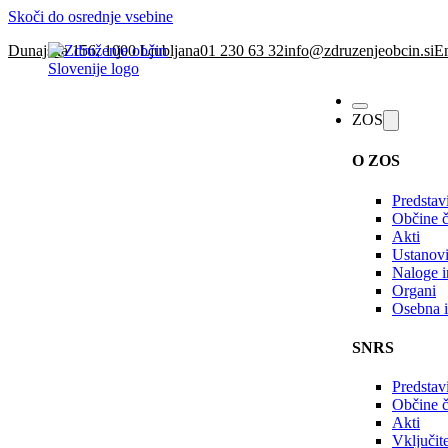
Skoči do osrednje vsebine
Dunajska 156, 1000 Ljubljana
01 230 63 32
info@zdruzenjeobcin.si
En
ZOS
O ZOS
Predstav
Občine č
Akti
Ustanovi
Naloge in
Organi
Osebna i
SNRS
Predstav
Občine 
Akti
Vključi