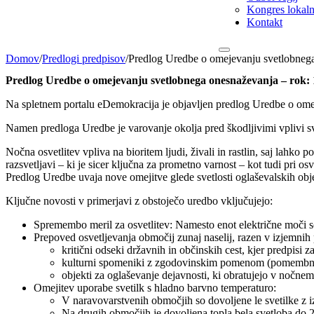
Kongres lokalni
Kontakt
Domov
/
Predlogi predpisov
/
Predlog Uredbe o omejevanju svetlobnega
Predlog Uredbe o omejevanju svetlobnega onesnaževanja – rok: 1
Na spletnem portalu eDemokracija je objavljen predlog Uredbe o omeje
Namen predloga Uredbe je varovanje okolja pred škodljivimi vplivi sve
Nočna osvetlitev vpliva na bioritem ljudi, živali in rastlin, saj lahko
razsvetljavi – ki je sicer ključna za prometno varnost – kot tudi pri o
Predlog Uredbe uvaja nove omejitve glede svetlosti oglaševalskih objek
Ključne novosti v primerjavi z obstoječo uredbo vključujejo:
Spremembo meril za osvetlitev: Namesto enot električne moči so 
Prepoved osvetljevanja območij zunaj naselij, razen v izjemnih 
kritični odseki državnih in občinskih cest, kjer predpisi z
kulturni spomeniki z zgodovinskim pomenom (pomembnejš
objekti za oglaševanje dejavnosti, ki obratujejo v nočnem 
Omejitev uporabe svetilk s hladno barvno temperaturo:
V naravovarstvenih območjih so dovoljene le svetilke z i
Na drugih območjih je dovoljena topla bela svetloba do 27