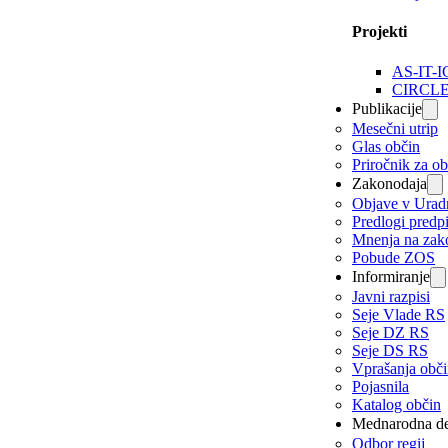
Projekti
AS-IT-I
CIRCL
Publikacije
Mesečni utrip
Glas občin
Priročnik za o
Zakonodaja
Objave v Urad
Predlogi predp
Mnenja na zak
Pobude ZOS
Informiranje
Javni razpisi
Seje Vlade RS
Seje DZ RS
Seje DS RS
Vprašanja obč
Pojasnila
Katalog občin
Mednarodna de
Odbor regij