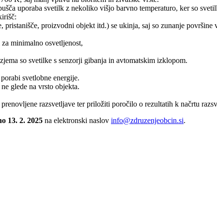
ušča uporaba svetilk z nekoliko višjo barvno temperaturo, ker so svetil
irišč:
e, pristanišče, proizvodni objekt itd.) se ukinja, saj so zunanje površine
i za minimalno osvetljenost,
zjema so svetilke s senzorji gibanja in avtomatskim izklopom.
porabi svetlobne energije.
 ne glede na vrsto objekta.
prenovljene razsvetljave ter priložiti poročilo o rezultatih k načrtu razsv
no 13. 2. 2025
na elektronski naslov
info@zdruzenjeobcin.si
.