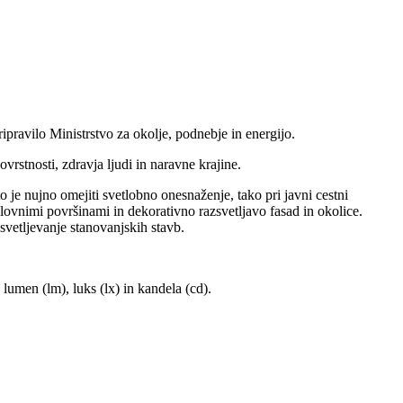
ravilo Ministrstvo za okolje, podnebje in energijo.
rstnosti, zdravja ljudi in naravne krajine.
o je nujno omejiti svetlobno onesnaženje, tako pri javni cestni
delovnimi površinami in dekorativno razsvetljavo fasad in okolice.
svetljevanje stanovanjskih stavb.
lumen (lm), luks (lx) in kandela (cd).