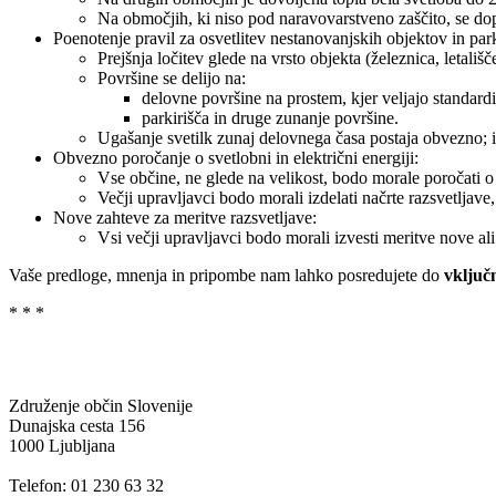
Na območjih, ki niso pod naravovarstveno zaščito, se dop
Poenotenje pravil za osvetlitev nestanovanjskih objektov in park
Prejšnja ločitev glede na vrsto objekta (železnica, letališč
Površine se delijo na:
delovne površine na prostem, kjer veljajo standard
parkirišča in druge zunanje površine.
Ugašanje svetilk zunaj delovnega časa postaja obvezno; i
Obvezno poročanje o svetlobni in električni energiji:
Vse občine, ne glede na velikost, bodo morale poročati o 
Večji upravljavci bodo morali izdelati načrte razsvetljave,
Nove zahteve za meritve razsvetljave:
Vsi večji upravljavci bodo morali izvesti meritve nove ali 
Vaše predloge, mnenja in pripombe nam lahko posredujete do
vključ
* * *
Združenje občin Slovenije
Dunajska cesta 156
1000 Ljubljana
Telefon: 01 230 63 32