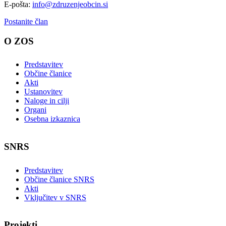
E-pošta:
info@zdruzenjeobcin.si
Postanite član
O ZOS
Predstavitev
Občine članice
Akti
Ustanovitev
Naloge in cilji
Organi
Osebna izkaznica
SNRS
Predstavitev
Občine članice SNRS
Akti
Vključitev v SNRS
Projekti