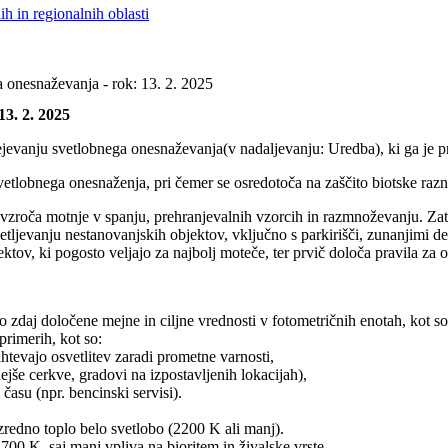
h in regionalnih oblasti
 onesnaževanja - rok: 13. 2. 2025
3. 2. 2025
vanju svetlobnega onesnaževanja(v nadaljevanju: Uredba), ki ga je prip
tlobnega onesnaženja, pri čemer se osredotoča na zaščito biotske raznov
 povzroča motnje v spanju, prehranjevalnih vzorcih in razmnoževanju. Zat
svetljevanju nestanovanjskih objektov, vključno s parkirišči, zunanjimi 
tov, ki pogosto veljajo za najbolj moteče, ter prvič določa pravila za o
zdaj določene mejne in ciljne vrednosti v fotometričnih enotah, kot so 
primerih, kot so:
ahtevajo osvetlitev zaradi prometne varnosti,
e cerkve, gradovi na izpostavljenih lokacijah),
času (npr. bencinski servisi).
zredno toplo belo svetlobo (2200 K ali manj).
00 K, saj manj vpliva na bioritem in živalske vrste.