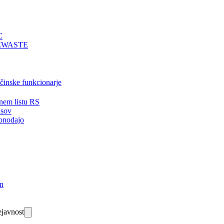
C
EWASTE
bčinske funkcionarje
nem listu RS
isov
onodajo
in
javnost