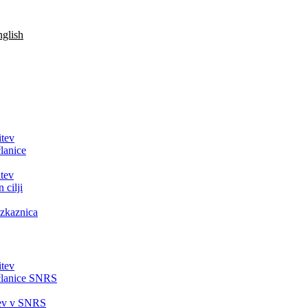
glish
itev
lanice
tev
 cilji
zkaznica
itev
članice SNRS
tev v SNRS