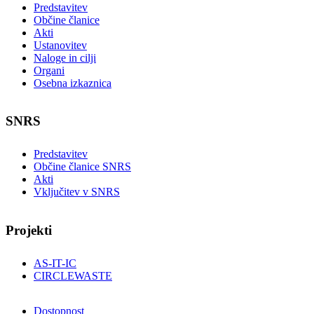
Predstavitev
Občine članice
Akti
Ustanovitev
Naloge in cilji
Organi
Osebna izkaznica
SNRS
Predstavitev
Občine članice SNRS
Akti
Vključitev v SNRS
Projekti
AS-IT-IC
CIRCLEWASTE
Dostopnost