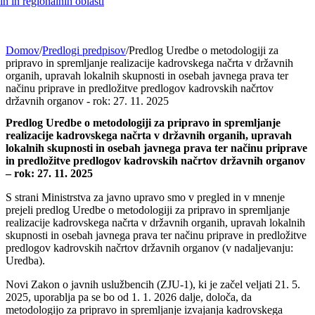
h in regionalnih oblasti
Domov
/
Predlogi predpisov
/
Predlog Uredbe o metodologiji za
pripravo in spremljanje realizacije kadrovskega načrta v državnih
organih, upravah lokalnih skupnosti in osebah javnega prava ter
načinu priprave in predložitve predlogov kadrovskih načrtov
državnih organov - rok: 27. 11. 2025
Predlog Uredbe o metodologiji za pripravo in spremljanje
realizacije kadrovskega načrta v državnih organih, upravah
lokalnih skupnosti in osebah javnega prava ter načinu priprave
in predložitve predlogov kadrovskih načrtov državnih organov
– rok: 27. 11. 2025
S strani Ministrstva za javno upravo smo v pregled in v mnenje
prejeli predlog Uredbe o metodologiji za pripravo in spremljanje
realizacije kadrovskega načrta v državnih organih, upravah lokalnih
skupnosti in osebah javnega prava ter načinu priprave in predložitve
predlogov kadrovskih načrtov državnih organov (v nadaljevanju:
Uredba).
Novi Zakon o javnih uslužbencih (ZJU-1), ki je začel veljati 21. 5.
2025, uporablja pa se bo od 1. 1. 2026 dalje, določa, da
metodologijo za pripravo in spremljanje izvajanja kadrovskega