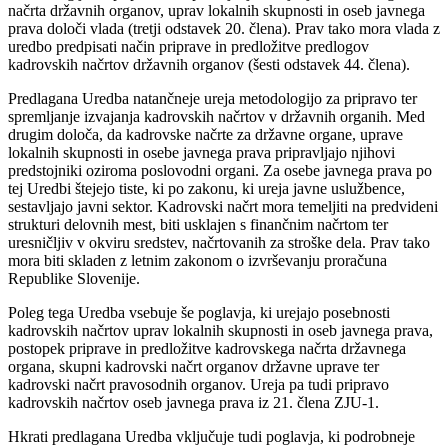
načrta državnih organov, uprav lokalnih skupnosti in oseb javnega
prava določi vlada (tretji odstavek 20. člena). Prav tako mora vlada z
uredbo predpisati način priprave in predložitve predlogov
kadrovskih načrtov državnih organov (šesti odstavek 44. člena).
Predlagana Uredba natančneje ureja metodologijo za pripravo ter
spremljanje izvajanja kadrovskih načrtov v državnih organih. Med
drugim določa, da kadrovske načrte za državne organe, uprave
lokalnih skupnosti in osebe javnega prava pripravljajo njihovi
predstojniki oziroma poslovodni organi. Za osebe javnega prava po
tej Uredbi štejejo tiste, ki po zakonu, ki ureja javne uslužbence,
sestavljajo javni sektor. Kadrovski načrt mora temeljiti na predvideni
strukturi delovnih mest, biti usklajen s finančnim načrtom ter
uresničljiv v okviru sredstev, načrtovanih za stroške dela. Prav tako
mora biti skladen z letnim zakonom o izvrševanju proračuna
Republike Slovenije.
Poleg tega Uredba vsebuje še poglavja, ki urejajo posebnosti
kadrovskih načrtov uprav lokalnih skupnosti in oseb javnega prava,
postopek priprave in predložitve kadrovskega načrta državnega
organa, skupni kadrovski načrt organov državne uprave ter
kadrovski načrt pravosodnih organov. Ureja pa tudi pripravo
kadrovskih načrtov oseb javnega prava iz 21. člena ZJU-1.
Hkrati predlagana Uredba vključuje tudi poglavja, ki podrobneje