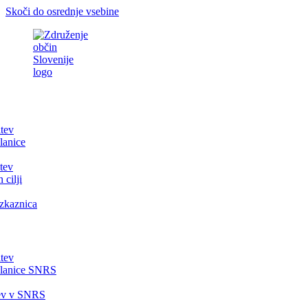
Skoči do osrednje vsebine
itev
lanice
tev
 cilji
zkaznica
itev
članice SNRS
tev v SNRS