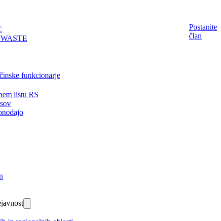
Postanite
C
član
EWASTE
činske funkcionarje
nem listu RS
isov
onodajo
n
javnost