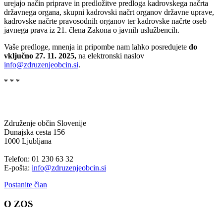
urejajo način priprave in predložitve predloga kadrovskega načrta
državnega organa, skupni kadrovski načrt organov državne uprave,
kadrovske načrte pravosodnih organov ter kadrovske načrte oseb
javnega prava iz 21. člena Zakona o javnih uslužbencih.
Vaše predloge, mnenja in pripombe nam lahko posredujete
do
vključno 27. 11. 2025,
na elektronski naslov
info@zdruzenjeobcin.si
.
* * *
Združenje občin Slovenije
Dunajska cesta 156
1000 Ljubljana
Telefon: 01 230 63 32
E-pošta:
info@zdruzenjeobcin.si
Postanite član
O ZOS