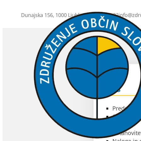
Dunajska 156, 1000 Ljubljana
01 230 63 32
info@zdr
ZOS
O ZOS
Predstavit
Občine čla
Akti
Ustanovite