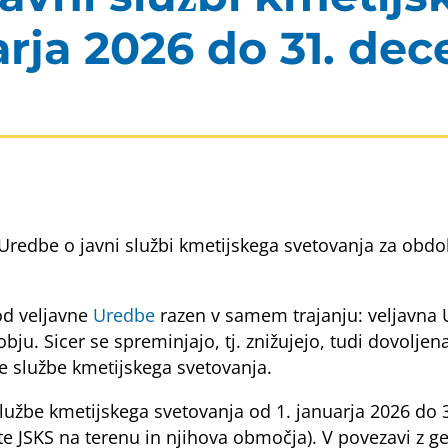
rja 2026 do 31. dec
 Uredbe o javni službi kmetijskega svetovanja za obdo
od veljavne
Uredbe
razen v samem trajanju: veljavna 
bju. Sicer se spreminjajo, tj. znižujejo, tudi dovolje
 službe kmetijskega svetovanja.
žbe kmetijskega svetovanja od 1. januarja 2026 do 31
 JSKS na terenu in njihova območja). V povezavi z geo