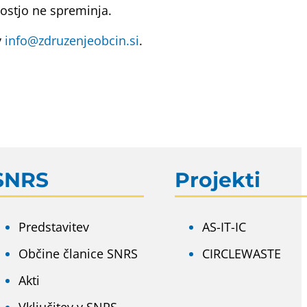
nostjo ne spreminja.
v
info@zdruzenjeobcin.si
.
SNRS
Projekti
Predstavitev
AS-IT-IC
Občine članice SNRS
CIRCLEWASTE
Akti