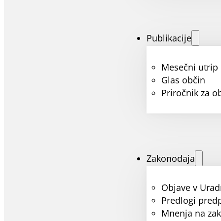
Publikacije
Mesečni utrip
Glas občin
Priročnik za o
Zakonodaja
Objave v Urad
Predlogi pred
Mnenja na za