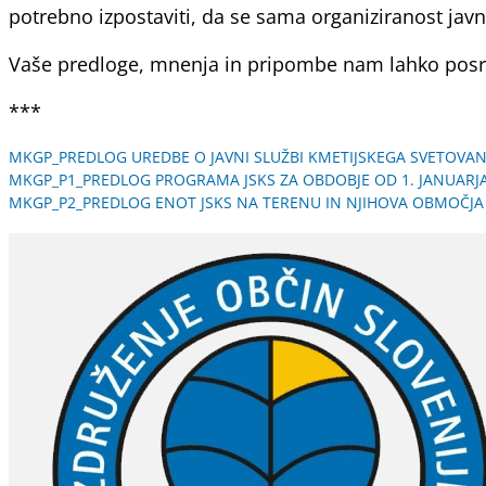
potrebno izpostaviti, da se sama organiziranost javn
Vaše predloge, mnenja in pripombe nam lahko pos
***
MKGP_PREDLOG UREDBE O JAVNI SLUŽBI KMETIJSKEGA SVETOVANJ
MKGP_P1_PREDLOG PROGRAMA JSKS ZA OBDOBJE OD 1. JANUARJA
MKGP_P2_PREDLOG ENOT JSKS NA TERENU IN NJIHOVA OBMOČJA