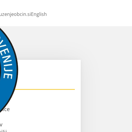
uzenjeobcin.si
English
ev
nice
v