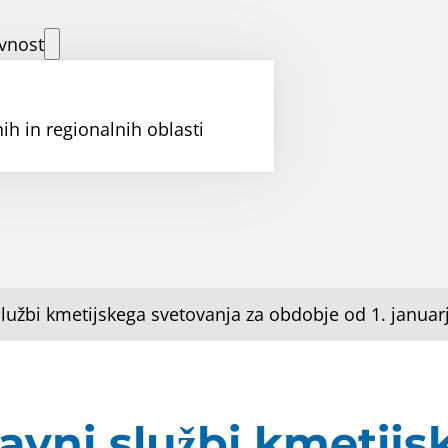
vnost
ih in regionalnih oblasti
lužbi kmetijskega svetovanja za obdobje od 1. januar
avni službi kmetijs