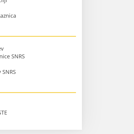
ilji
aznica
ev
anice SNRS
 v SNRS
STE