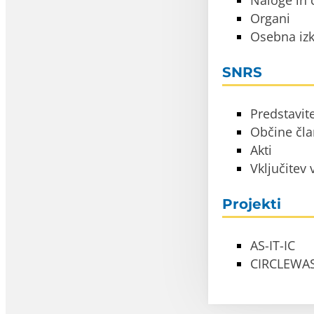
Naloge in c
Organi
Osebna izk
SNRS
Predstavit
Občine čl
Akti
Vključitev
Projekti
AS-IT-IC
CIRCLEWA