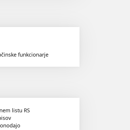
bčinske funkcionarje
nem listu RS
pisov
konodajo