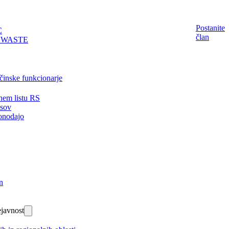
Postanite
C
član
EWASTE
činske funkcionarje
nem listu RS
isov
onodajo
n
javnost