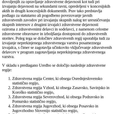
dovoljenjih za opravljanje zdravstvene dejavnosti kot tudi pri
izvajanju dejavnosti na sekundarni ravni, opredeljeni v koncesijskih
aktih in drugih koncesijskih dokumentih. Prav tako predstavlja
podlago za statutarno ali pogodbeno povezovanje javnih
zdravstvenih zavodov pri izvajanju skupnih nalog ter uresničevanju
skupnih interesov z drugimi izvajalci zdravstvene dejavnosti
oziroma z zdravstvenimi delavci in sodelavci, z namenom celostne
zdravstvene obravnave in izboljšanja dostopnosti do zdravstvenih
storitev. Poleg tega se določitev zdravstvenih regij uporablja tudi za
izvajanje neprekinjenega zdravstvenega varstva posameznega
izvajalca, s čimer se zagotavlja učinkovito vključevanje zdravstvenih
delavcev v program zagotavljanja neprekinjenega zdravstvenega
varstva.
V skladu s predlagano Uredbo se določijo naslednje zdravstvene
regije:
Zdravstvena regija Center, ki obsega Osrednjeslovensko
statistično regijo,
Zdravstvena regija Vzhod, ki obsega Zasavsko, Savinjsko in
Koroško statistično regijo,
Zdravstvena regija Severovzhod, ki obsega Podravsko in
Pomursko statistično regijo,
Zdravstvena regija Jugovzhod, ki obsega Posavsko in
Jugovzhodno Slovenijo statistično regijo,