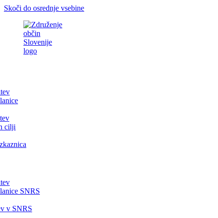
Skoči do osrednje vsebine
itev
lanice
tev
 cilji
zkaznica
itev
članice SNRS
tev v SNRS