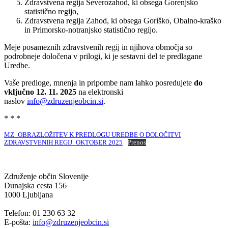
Zdravstvena regija Severozahod, ki obsega Gorenjsko
statistično regijo,
Zdravstvena regija Zahod, ki obsega Goriško, Obalno-kraško
in Primorsko-notranjsko statistično regijo.
Meje posameznih zdravstvenih regij in njihova območja so
podrobneje določena v prilogi, ki je sestavni del te predlagane
Uredbe.
Vaše predloge, mnenja in pripombe nam lahko posredujete
do
vključno 12. 11. 2025
na elektronski
naslov
info@zdruzenjeobcin.si
.
* * *
MZ_OBRAZLOŽITEV K PREDLOGU UREDBE O DOLOČITVI
ZDRAVSTVENIH REGIJ_OKTOBER 2025
Prenos
Združenje občin Slovenije
Dunajska cesta 156
1000 Ljubljana
Telefon: 01 230 63 32
E-pošta:
info@zdruzenjeobcin.si