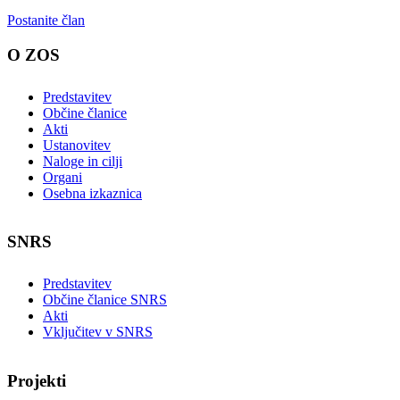
Postanite član
O ZOS
Predstavitev
Občine članice
Akti
Ustanovitev
Naloge in cilji
Organi
Osebna izkaznica
SNRS
Predstavitev
Občine članice SNRS
Akti
Vključitev v SNRS
Projekti