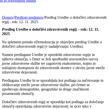
h in regionalnih oblasti
Domov
/
Predlogi predpisov
/
Predlog Uredbe o določitvi zdravstvenih
regij - rok: 12. 11. 2025
Predlog Uredbe o določitvi zdravstvenih regij – rok: 12. 11.
2025
Na spletnem portalu eDemokracija je objavljen predlog Uredbe o
določitvi zdravstvenih regij (v nadaljevanju: Uredba).
Namen predlagane Uredbe je opredeliti zdravstvene regije in
njihova območja, s čimer se želi spodbuditi uravnotežen razvoj
javne zdravstvene službe ter zagotoviti enakomerno, trajno in
usklajeno dostopnost do zdravstvenih storitev v okviru javne mreže
zdravstvene dejavnosti.
Predlagana Uredbe bi se uporabljala kot podlaga za načrtovanje in
oblikovanje mreže javne zdravstvene službe, pri čemer se
upoštevajo demografske, geografske in druge značilnosti
posameznih območij.
Določitev zdravstvenih regij se uporablja kot podlaga za določanje
območij opravljanja zdravstvene dejavnosti, in sicer tako v