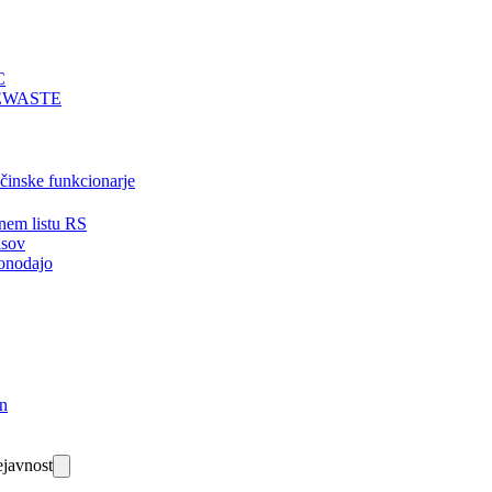
C
EWASTE
bčinske funkcionarje
nem listu RS
isov
onodajo
in
javnost