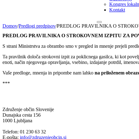
Kongres lokalni
Kontakt
Domov
/
Predlogi predpisov
/
PREDLOG PRAVILNIKA O STROKOVN
PREDLOG PRAVILNIKA O STROKOVNEM IZPITU ZA POVEL
S strani Ministrstva za obrambo smo v pregled in mnenje prejeli predl
Ta pravilnik določa strokovni izpit za poklicnega gasilca, ki kot povel
enoti, način njegovega opravljanja, vsebino, izdajanje potrdil, imenova
Vaše predloge, mnenja in pripombe nam lahko
na priloženem obraz
***
Združenje občin Slovenije
Dunajska cesta 156
1000 Ljubljana
Telefon: 01 230 63 32
E-pošta:
info@zdruzenjeobcin.si