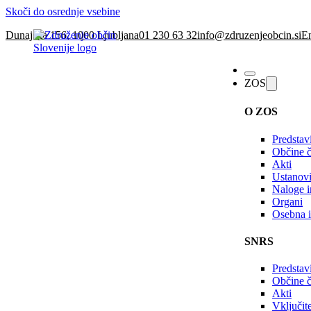
Skoči do osrednje vsebine
Dunajska 156, 1000 Ljubljana
01 230 63 32
info@zdruzenjeobcin.si
En
ZOS
O ZOS
Predstav
Občine č
Akti
Ustanovi
Naloge in
Organi
Osebna i
SNRS
Predstav
Občine 
Akti
Vključi