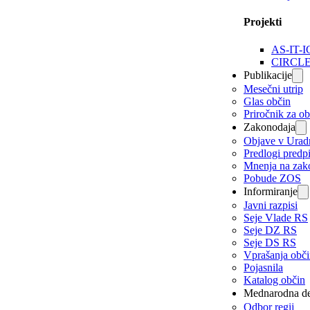
Projekti
AS-IT-I
CIRCL
Publikacije
Mesečni utrip
Glas občin
Priročnik za o
Zakonodaja
Objave v Urad
Predlogi predp
Mnenja na zak
Pobude ZOS
Informiranje
Javni razpisi
Seje Vlade RS
Seje DZ RS
Seje DS RS
Vprašanja obč
Pojasnila
Katalog občin
Mednarodna de
Odbor regij