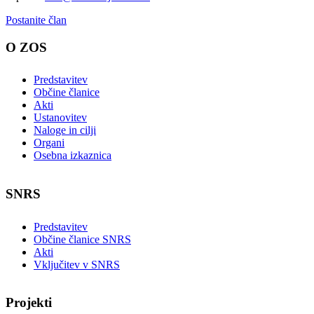
Postanite član
O ZOS
Predstavitev
Občine članice
Akti
Ustanovitev
Naloge in cilji
Organi
Osebna izkaznica
SNRS
Predstavitev
Občine članice SNRS
Akti
Vključitev v SNRS
Projekti