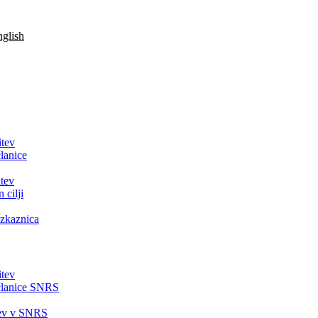
glish
itev
lanice
tev
 cilji
zkaznica
itev
članice SNRS
tev v SNRS