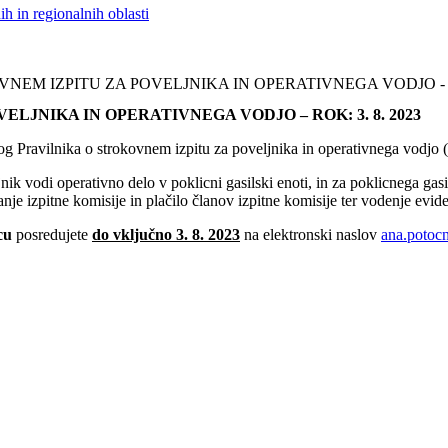
h in regionalnih oblasti
EM IZPITU ZA POVELJNIKA IN OPERATIVNEGA VODJO - RO
JNIKA IN OPERATIVNEGA VODJO – ROK: 3. 8. 2023
og Pravilnika o strokovnem izpitu za poveljnika in operativnega vodjo (
jnik vodi operativno delo v poklicni gasilski enoti, in za poklicnega gasi
nje izpitne komisije in plačilo članov izpitne komisije ter vodenje evid
cu
posredujete
do vključno 3. 8. 2023
na elektronski naslov
ana.potoc