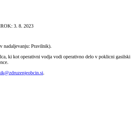
K: 3. 8. 2023
v nadaljevanju: Pravilnik).
lca, ki kot operativni vodja vodi operativno delo v poklicni gasilski
ence.
nik@zdruzenjeobcin.si
.