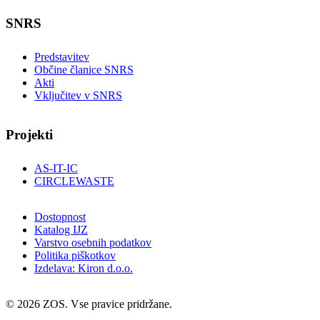
SNRS
Predstavitev
Občine članice SNRS
Akti
Vključitev v SNRS
Projekti
AS-IT-IC
CIRCLEWASTE
Dostopnost
Katalog IJZ
Varstvo osebnih podatkov
Politika piškotkov
Izdelava: Kiron d.o.o.
© 2026 ZOS. Vse pravice pridržane.