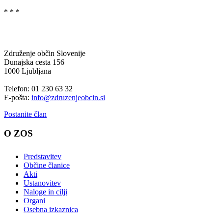
* * *
Združenje občin Slovenije
Dunajska cesta 156
1000 Ljubljana
Telefon: 01 230 63 32
E-pošta:
info@zdruzenjeobcin.si
Postanite član
O ZOS
Predstavitev
Občine članice
Akti
Ustanovitev
Naloge in cilji
Organi
Osebna izkaznica