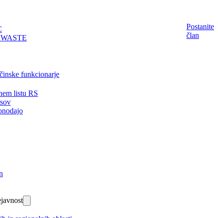
Postanite
C
član
EWASTE
činske funkcionarje
nem listu RS
isov
onodajo
n
javnost