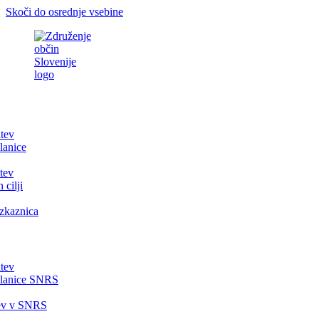
Skoči do osrednje vsebine
itev
lanice
tev
 cilji
zkaznica
itev
članice SNRS
tev v SNRS