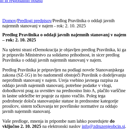
h in regionalnih oblasti
Domov
/
Predlogi predpisov
/
Predlog Pravilnika o oddaji javnih
najemnih stanovanj v najem - rok: 2. 10. 2025
Predlog Pravilnika o oddaji javnih najemnih stanovanj v najem
– rok: 2. 10. 2025
Na spletni strani eDemokracija je objavljen predlog Pravilnika, ki ga
je pripravilo Ministrstvo za solidarno prihodnost, in sicer predlog
Pravilnika o oddaji javnih najemnih stanovanj v najem.
Predlog Pravilnika je pripravljen na podlagi novele Stanovanjskega
zakona (SZ-1G) in bo nadomestil obstoječi Pravilnik o dodeljevanju
neprofitnih stanovanj v najem. Ureja vsebino javnega razpisa za
oddajo javnih najemnih stanovanj, potrebne podatke v vlogi,
dohodkovni prag za uvrstitev na prednostno listo A, plačilo varščine
in lastne udeležbe ter pogoje za njuno vračilo. Poleg tega
podrobneje določa stanovanjske statuse in prednostne kategorije
prosilcev, sistem točkovanja ter površinske normative za oddajo
javnih najemnih stanovanj.
Vaše predloge, mnenja in pripombe nam lahko posredujete
do
vključno 2. 10. 2025
na elektronski naslov
info@zdruzenjeobcin.si
.