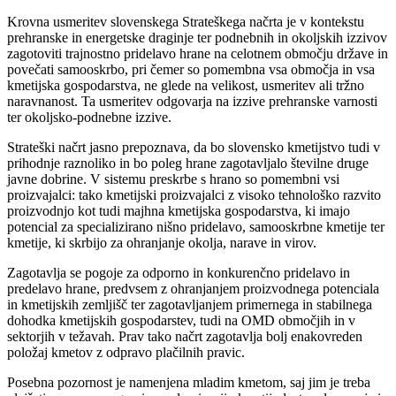
Krovna usmeritev slovenskega Strateškega načrta je v kontekstu
prehranske in energetske draginje ter podnebnih in okoljskih izzivov
zagotoviti trajnostno pridelavo hrane na celotnem območju države in
povečati samooskrbo, pri čemer so pomembna vsa območja in vsa
kmetijska gospodarstva, ne glede na velikost, usmeritev ali tržno
naravnanost. Ta usmeritev odgovarja na izzive prehranske varnosti
ter okoljsko-podnebne izzive.
Strateški načrt jasno prepoznava, da bo slovensko kmetijstvo tudi v
prihodnje raznoliko in bo poleg hrane zagotavljalo številne druge
javne dobrine. V sistemu preskrbe s hrano so pomembni vsi
proizvajalci: tako kmetijski proizvajalci z visoko tehnološko razvito
proizvodnjo kot tudi majhna kmetijska gospodarstva, ki imajo
potencial za specializirano nišno pridelavo, samooskrbne kmetije ter
kmetije, ki skrbijo za ohranjanje okolja, narave in virov.
Zagotavlja se pogoje za odporno in konkurenčno pridelavo in
predelavo hrane, predvsem z ohranjanjem proizvodnega potenciala
in kmetijskih zemljišč ter zagotavljanjem primernega in stabilnega
dohodka kmetijskih gospodarstev, tudi na OMD območjih in v
sektorjih v težavah. Prav tako načrt zagotavlja bolj enakovreden
položaj kmetov z odpravo plačilnih pravic.
Posebna pozornost je namenjena mladim kmetom, saj jim je treba