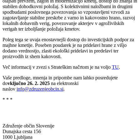
olajšati prevzem, zagon in modernizacijo kmetij, dostop do znanja in
stabilen dohodkovni položaj. S kolektivnimi naložbami in drugimi
spodbudami poslovnega povezovanja so vzpostavljeni vzvodi za
zagotavljanje stabilne preskrbe z varno in kakovostno hrano, razvoj
lokalnih dobavnih verig, povezovanje akterjev v agroživilskih
verigah ter izboljšanje položaja kmetov.
Poleg tega se uvaja enostavnejši dostop do investicijskih podpor za
majhne kmetije. Poseben poudarek je na pridelavi hrane z višjo
dodano vrednostjo, zlasti ekološki pridelavi in predelavi ter
proizvodih iz shem kakovosti.
Več informacij v zvezi s Strateškim načrtom je na voljo
TU
.
Vaše predloge, mnenja in pripombe nam lahko posredujete
do
vključno 26. 2. 2025
na elektronski
naslov
info@zdruzenjeobcin.si
.
* * *
Združenje občin Slovenije
Dunajska cesta 156
1000 Ljubljana