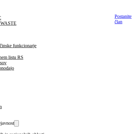
Postanite
C
član
EWASTE
činske funkcionarje
nem listu RS
isov
onodajo
n
javnost