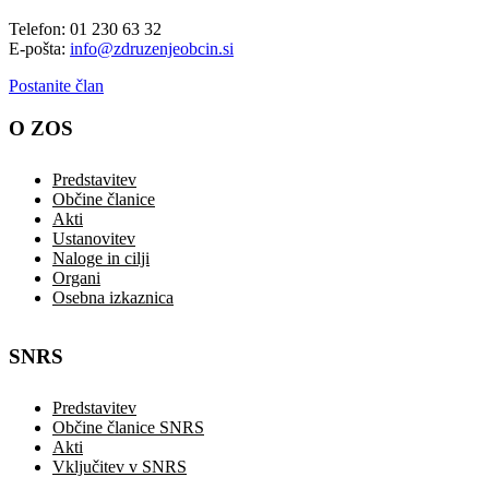
Telefon: 01 230 63 32
E-pošta:
info@zdruzenjeobcin.si
Postanite član
O ZOS
Predstavitev
Občine članice
Akti
Ustanovitev
Naloge in cilji
Organi
Osebna izkaznica
SNRS
Predstavitev
Občine članice SNRS
Akti
Vključitev v SNRS