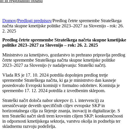
h in regionalnih oblasti
Domov
/
Predlogi predpisov
/
Predlog četrte spremembe Strateškega
načrta skupne kmetijske politike 2023–2027 za Slovenijo - rok: 26.
2. 2025
Predlog četrte spremembe Strateškega načrta skupne kmetijske
politike 2023–2027 za Slovenijo – rok: 26. 2. 2025
Ministrstvo za kmetijstvo, gozdarstvo in prehrano pripravlja predlog
četrte spremembe Strateškega načrta skupne kmetijske politike
2023–2027 za Slovenijo (v nadaljevanju: Strateški načrt).
Vlada RS je 17. 10. 2024 potrdila dopolnjen predlog tretje
spremembe Strateškega načrta, ki ga je ministrstvo dan kasneje
posredovalo Evropski komisiji v formalno odobritev. Komisija je
spremembo 17. 12. 2024 potrdila z izvedbenim sklepom.
Strateški načrt določa nabor ukrepov (t. i. intervencij) za
uresničevanje devetih specifičnih ciljev evropske SKP in
horizontalnega cilja za širjenje znanja, inovacij in digitalizacije. S
tem Strateški načrt sledi trem krovnim ciljem SKP: konkurenčnosti
in odpornosti kmetijskega sektorja, varstvu okolja in podnebja ter
skladnemu razvoju podeželja.