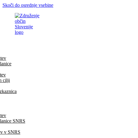
Skoči do osrednje vsebine
itev
lanice
tev
 cilji
zkaznica
itev
članice SNRS
tev v SNRS