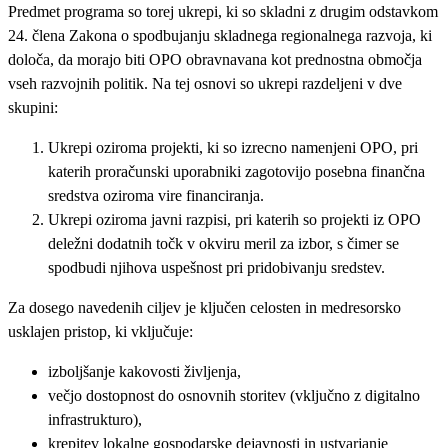
Predmet programa so torej ukrepi, ki so skladni z drugim odstavkom
24. člena Zakona o spodbujanju skladnega regionalnega razvoja, ki
določa, da morajo biti OPO obravnavana kot prednostna območja
vseh razvojnih politik. Na tej osnovi so ukrepi razdeljeni v dve
skupini:
Ukrepi oziroma projekti, ki so izrecno namenjeni OPO, pri
katerih proračunski uporabniki zagotovijo posebna finančna
sredstva oziroma vire financiranja.
Ukrepi oziroma javni razpisi, pri katerih so projekti iz OPO
deležni dodatnih točk v okviru meril za izbor, s čimer se
spodbudi njihova uspešnost pri pridobivanju sredstev.
Za dosego navedenih ciljev je ključen celosten in medresorsko
usklajen pristop, ki vključuje:
izboljšanje kakovosti življenja,
večjo dostopnost do osnovnih storitev (vključno z digitalno
infrastrukturo),
krepitev lokalne gospodarske dejavnosti in ustvarjanje