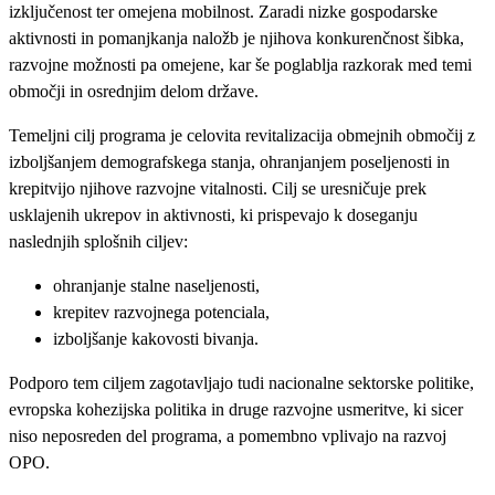
izključenost ter omejena mobilnost. Zaradi nizke gospodarske
aktivnosti in pomanjkanja naložb je njihova konkurenčnost šibka,
razvojne možnosti pa omejene, kar še poglablja razkorak med temi
območji in osrednjim delom države.
Temeljni cilj programa je celovita revitalizacija obmejnih območij z
izboljšanjem demografskega stanja, ohranjanjem poseljenosti in
krepitvijo njihove razvojne vitalnosti. Cilj se uresničuje prek
usklajenih ukrepov in aktivnosti, ki prispevajo k doseganju
naslednjih splošnih ciljev:
ohranjanje stalne naseljenosti,
krepitev razvojnega potenciala,
izboljšanje kakovosti bivanja.
Podporo tem ciljem zagotavljajo tudi nacionalne sektorske politike,
evropska kohezijska politika in druge razvojne usmeritve, ki sicer
niso neposreden del programa, a pomembno vplivajo na razvoj
OPO.