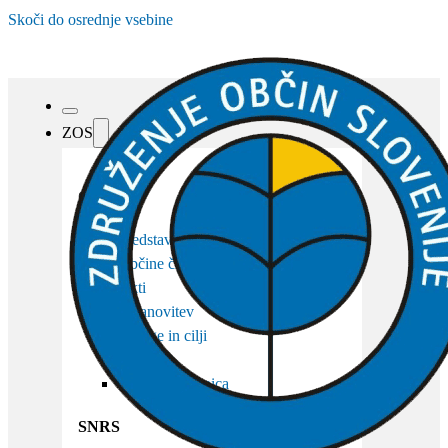
Skoči do osrednje vsebine
ZOS
O ZOS
Predstavitev
Občine članice
Akti
Ustanovitev
Naloge in cilji
Organi
Osebna izkaznica
SNRS