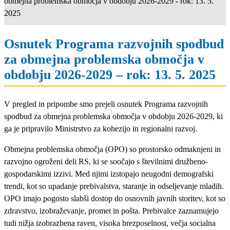
obmejna problemska območja v obdobju 2026-2029 - rok: 13. 5.
2025
Osnutek Programa razvojnih spodbud
za obmejna problemska območja v
obdobju 2026-2029 – rok: 13. 5. 2025
V pregled in pripombe smo prejeli osnutek Programa razvojnih
spodbud za obmejna problemska območja v obdobju 2026-2029, ki
ga je pripravilo Ministrstvo za kohezijo in regionalni razvoj.
Obmejna problemska območja (OPO) so prostorsko odmaknjeni in
razvojno ogroženi deli RS, ki se soočajo s številnimi družbeno-
gospodarskimi izzivi. Med njimi izstopajo neugodni demografski
trendi, kot so upadanje prebivalstva, staranje in odseljevanje mladih.
OPO imajo pogosto slabši dostop do osnovnih javnih storitev, kot so
zdravstvo, izobraževanje, promet in pošta. Prebivalce zaznamujejo
tudi nižja izobrazbena raven, visoka brezposelnost, večja socialna