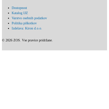
Dostopnost
Katalog IJZ
Varstvo osebnih podatkov
Politika piškotkov
Izdelava: Kiron d.o.o.
© 2026 ZOS. Vse pravice pridržane.