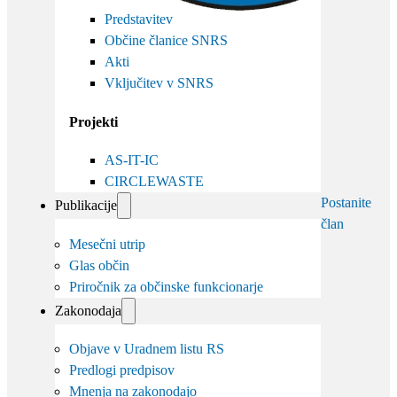
Predstavitev
Občine članice SNRS
Akti
Vključitev v SNRS
Projekti
AS-IT-IC
CIRCLEWASTE
Postanite
Publikacije
član
Mesečni utrip
Glas občin
Priročnik za občinske funkcionarje
Zakonodaja
Objave v Uradnem listu RS
Predlogi predpisov
Mnenja na zakonodajo