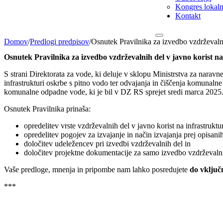
Kongres lokalni
Kontakt
Domov
/
Predlogi predpisov
/
Osnutek Pravilnika za izvedbo vzdrževalni
Osnutek Pravilnika za izvedbo vzdrževalnih del v javno korist na
S strani Direktorata za vode, ki deluje v sklopu Ministrstva za naravn
infrastrukturi oskrbe s pitno vodo ter odvajanja in čiščenja komunaln
komunalne odpadne vode, ki je bil v DZ RS sprejet sredi marca 2025
Osnutek Pravilnika prinaša:
opredelitev vrste vzdrževalnih del v javno korist na infrastruktu
opredelitev pogojev za izvajanje in način izvajanja prej opisani
določitev udeležencev pri izvedbi vzdrževalnih del in
določitev projektne dokumentacije za samo izvedbo vzdrževalnih
Vaše predloge, mnenja in pripombe nam lahko posredujete
do vključ
***