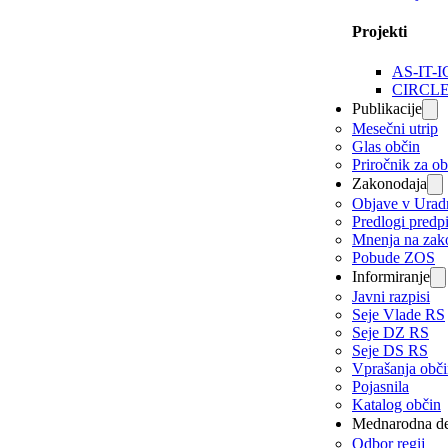
Projekti
AS-IT-I
CIRCL
Publikacije
Mesečni utrip
Glas občin
Priročnik za o
Zakonodaja
Objave v Urad
Predlogi predp
Mnenja na zak
Pobude ZOS
Informiranje
Javni razpisi
Seje Vlade RS
Seje DZ RS
Seje DS RS
Vprašanja obč
Pojasnila
Katalog občin
Mednarodna de
Odbor regij