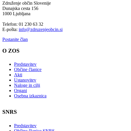
Združenje občin Slovenije
Dunajska cesta 156
1000 Ljubljana
Telefon: 01 230 63 32
E-pošta:
info@zdruzenjeobcin.si
Postanite član
O ZOS
Predstavitev
Občine članice
Akti
Ustanovitev
Naloge in cilji
Organi
Osebna izkaznica
SNRS
Predstavitev
Občine članice SNRS