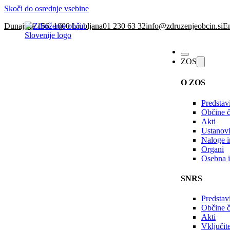
Skoči do osrednje vsebine
Dunajska 156, 1000 Ljubljana
01 230 63 32
info@zdruzenjeobcin.si
En
ZOS
O ZOS
Predstav
Občine č
Akti
Ustanovi
Naloge in
Organi
Osebna i
SNRS
Predstav
Občine 
Akti
Vključi