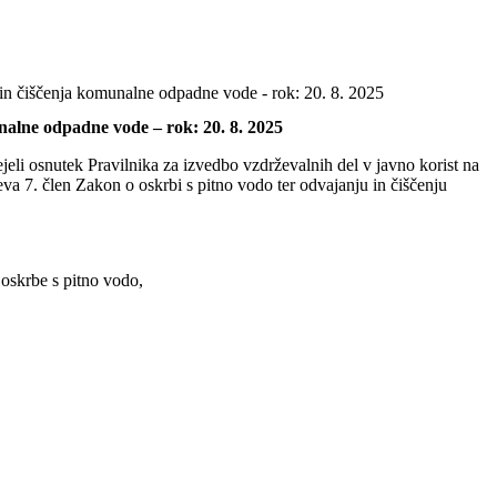
a in čiščenja komunalne odpadne vode - rok: 20. 8. 2025
unalne odpadne vode – rok: 20. 8. 2025
ejeli osnutek Pravilnika za izvedbo vzdrževalnih del v javno korist na
va 7. člen Zakon o oskrbi s pitno vodo ter odvajanju in čiščenju
 oskrbe s pitno vodo,