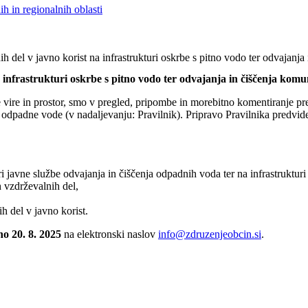
h in regionalnih oblasti
h del v javno korist na infrastrukturi oskrbe s pitno vodo ter odvajanj
 infrastrukturi oskrbe s pitno vodo ter odvajanja in čiščenja kom
e vire in prostor, smo v pregled, pripombe in morebitno komentiranje pr
e odpadne vode (v nadaljevanju: Pravilnik). Pripravo Pravilnika predvide
.
ri javne službe odvajanja in čiščenja odpadnih voda ter na infrastrukturi
h vzdrževalnih del,
 del v javno korist.
no 20. 8. 2025
na elektronski naslov
info@zdruzenjeobcin.si
.