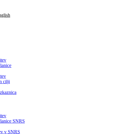
glish
itev
lanice
tev
 cilji
zkaznica
itev
članice SNRS
tev v SNRS