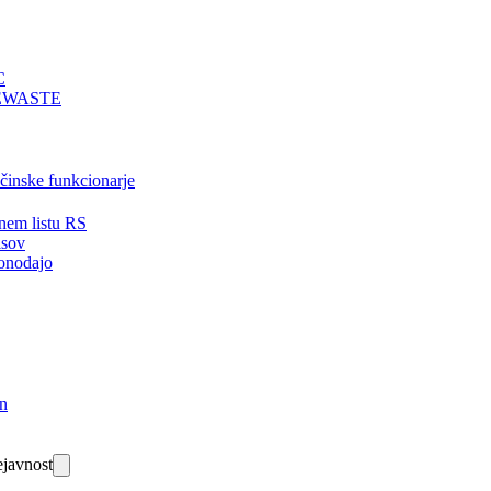
C
EWASTE
bčinske funkcionarje
nem listu RS
isov
onodajo
in
javnost