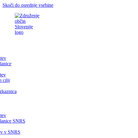
Skoči do osrednje vsebine
itev
lanice
tev
 cilji
zkaznica
itev
članice SNRS
tev v SNRS