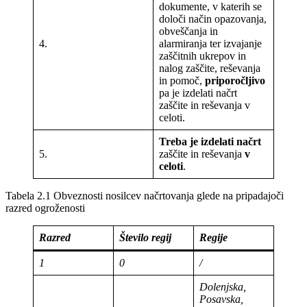
dokumente, v katerih se
določi način opazovanja,
obveščanja in
4.
alarmiranja ter izvajanje
zaščitnih ukrepov in
nalog zaščite, reševanja
in pomoč,
priporočljivo
pa je izdelati načrt
zaščite in reševanja v
celoti.
Treba je izdelati načrt
5.
zaščite in reševanja
v
celoti
.
Tabela 2.1 Obveznosti nosilcev načrtovanja glede na pripadajoči
razred ogroženosti
Razred
Število regij
Regije
1
0
/
Dolenjska,
Posavska,