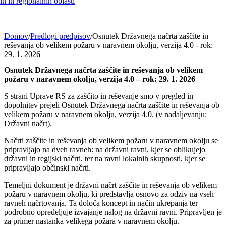
h in regionalnih oblasti
Domov
/
Predlogi predpisov
/
Osnutek Državnega načrta zaščite in
reševanja ob velikem požaru v naravnem okolju, verzija 4.0 - rok:
29. 1. 2026
Osnutek Državnega načrta zaščite in reševanja ob velikem
požaru v naravnem okolju, verzija 4.0 – rok: 29. 1. 2026
S strani Uprave RS za zaščito in reševanje smo v pregled in
dopolnitev prejeli Osnutek Državnega načrta zaščite in reševanja ob
velikem požaru v naravnem okolju, verzija 4.0. (v nadaljevanju:
Državni načrt).
Načrti zaščite in reševanja ob velikem požaru v naravnem okolju se
pripravljajo na dveh ravneh: na državni ravni, kjer se oblikujejo
državni in regijski načrti, ter na ravni lokalnih skupnosti, kjer se
pripravljajo občinski načrti.
Temeljni dokument je državni načrt zaščite in reševanja ob velikem
požaru v naravnem okolju, ki predstavlja osnovo za odziv na vseh
ravneh načrtovanja. Ta določa koncept in način ukrepanja ter
podrobno opredeljuje izvajanje nalog na državni ravni. Pripravljen je
za primer nastanka velikega požara v naravnem okolju.