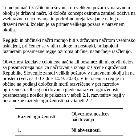
Temeljni načrt zaščite in reševanja ob velikem požaru v naravnem
okolju je državni načrt, ki določa koncept oziroma zamisel odziva na
vseh ravneh načrtovanja in podrobno ureja izvajanje nalog na
državni ravni. Izdelan je za primer velikega požara v naravnem
okolju.
Regijski in občinski načrti morajo biti z državnim načrtom vsebinsko
usklajeni, pri čemer se v njih naloge in postopki, prilagojeni
razmeram posamezne regije oziroma občine, natančneje razčlenijo.
Obveznost izdelave celotnega načrta ali posameznih njegovih delov
za posameznega nosilca načrtovanja izhaja iz Ocene ogroženosti
Republike Slovenije zaradi velikih požarov v naravnem okolju in na
prostem (verzija 3.0 z dne 14. 9. 2023). V tej oceni so regije in
občine na podlagi določenih meril razvrščene v pet razredov
ogroženosti. Obseg načrtovanja glede na razred ogroženosti
posameznega nosilca je prikazan v tabeli 2.1, razvrstitev regij v
posamezne razrede ogroženosti pa v tabeli 2.2.
Obveznost nosilcev
Razred ogroženosti
načrtovanja
1.
Ni obveznosti.