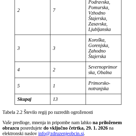
Podravska,
Pomurska,
2
7
Vzhodno
Štajerska,
Zasavska,
Ljubljanska
Koroška,
Gorenjska,
3
3
Zahodno
Štajerska
Severnoprimor
4
2
ska, Obalna
Primorsko-
5
1
notranjska
Skupaj
13
Tabela 2.2 Število regij po razredih ogroženosti
Vaše predloge, mnenja in pripombe nam lahko
na priloženem
obrazcu
posredujete
do vključno četrtka, 29. 1. 2026
na
elektronski naslov
info@zdruzenjeobcin.si
.