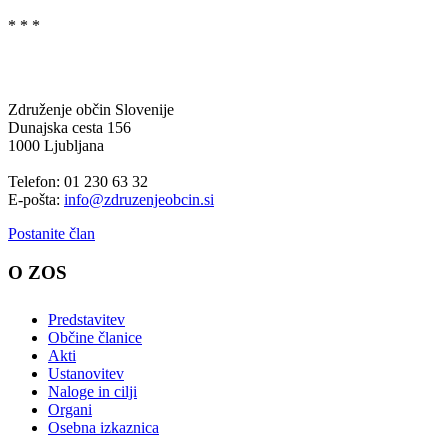
* * *
Združenje občin Slovenije
Dunajska cesta 156
1000 Ljubljana
Telefon: 01 230 63 32
E-pošta:
info@zdruzenjeobcin.si
Postanite član
O ZOS
Predstavitev
Občine članice
Akti
Ustanovitev
Naloge in cilji
Organi
Osebna izkaznica