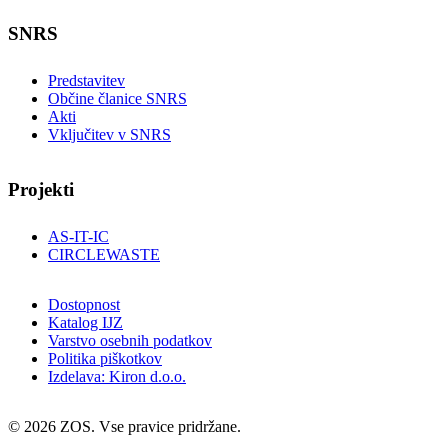
SNRS
Predstavitev
Občine članice SNRS
Akti
Vključitev v SNRS
Projekti
AS-IT-IC
CIRCLEWASTE
Dostopnost
Katalog IJZ
Varstvo osebnih podatkov
Politika piškotkov
Izdelava: Kiron d.o.o.
© 2026 ZOS. Vse pravice pridržane.