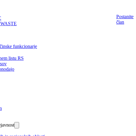
Postanite
C
član
EWASTE
činske funkcionarje
nem listu RS
isov
onodajo
n
javnost