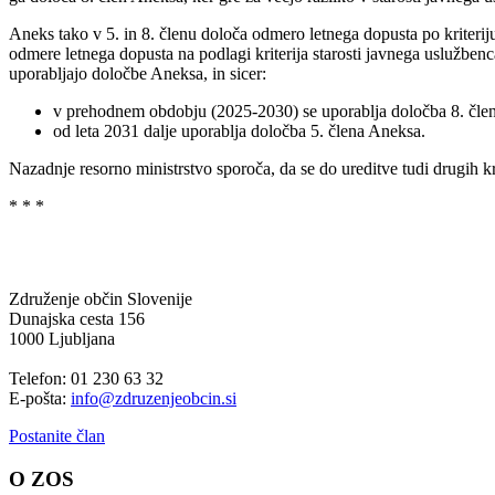
Aneks tako v 5. in 8. členu določa odmero letnega dopusta po kriterij
odmere letnega dopusta na podlagi kriterija starosti javnega uslužbenc
uporabljajo določbe Aneksa, in sicer:
v prehodnem obdobju (2025-2030) se uporablja določba 8. člen
od leta 2031 dalje uporablja določba 5. člena Aneksa.
Nazadnje resorno ministrstvo sporoča, da se do ureditve tudi drugih kr
* * *
Združenje občin Slovenije
Dunajska cesta 156
1000 Ljubljana
Telefon: 01 230 63 32
E-pošta:
info@zdruzenjeobcin.si
Postanite član
O ZOS