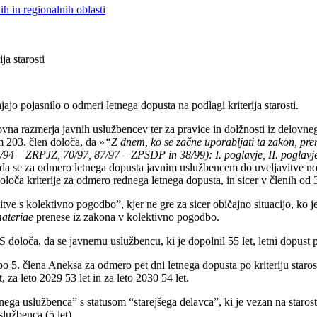
h in regionalnih oblasti
ja starosti
ajo pojasnilo o odmeri letnega dopusta na podlagi kriterija starosti.
na razmerja javnih uslužbencev ter za pravice in dolžnosti iz delovnega
m 203. člen določa, da »
“Z dnem, ko se začne uporabljati ta zakon, pre
18/94 – ZRPJZ, 70/97, 87/97 – ZPSDP in 38/99): I. poglavje, II. poglavje,
da se za odmero letnega dopusta javnim uslužbencem do uveljavitve no
ča kriterije za odmero rednega letnega dopusta, in sicer v členih od 
itve s kolektivno pogodbo”, kjer ne gre za sicer običajno situacijo, ko 
materiae
prenese iz zakona v kolektivno pogodbo.
določa, da se javnemu uslužbencu, ki je dopolnil 55 let, letni dopust p
o 5. člena Aneksa za odmero pet dni letnega dopusta po kriteriju staros
, za leto 2029 53 let in za leto 2030 54 let.
a uslužbenca” s statusom “starejšega delavca”, ki je vezan na starost 5
službenca (5 let).