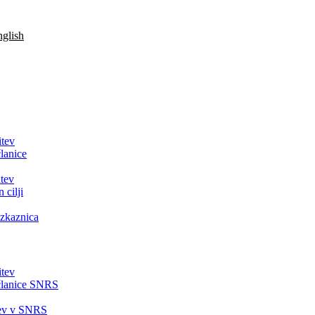
glish
itev
lanice
tev
 cilji
zkaznica
itev
članice SNRS
tev v SNRS