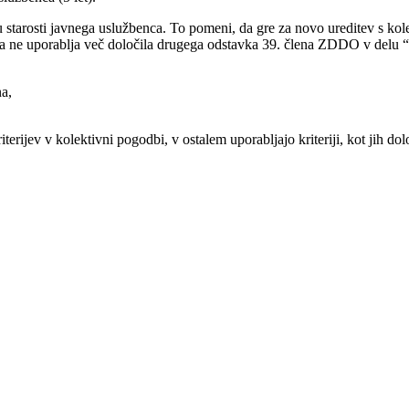
u starosti javnega uslužbenca. To pomeni, da gre za novo ureditev s ko
a ne uporablja več določila drugega odstavka 39. člena ZDDO v delu “dela
a,
iterijev v kolektivni pogodbi, v ostalem uporabljajo kriteriji, kot jih 