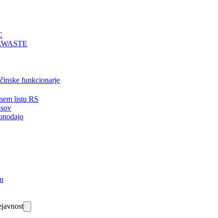
C
EWASTE
bčinske funkcionarje
nem listu RS
isov
onodajo
in
javnost