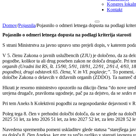
Kongres lokalni
Kontakt
Domov
/
Pojasnila
/
Pojasnilo o odmeri letnega dopusta na podlagi kriteri
Pojasnilo o odmeri letnega dopusta na podlagi kriterija starosti
S strani Ministrstva za javno upravo smo prejeli dopis, v katerem podaj
V 5. členu Zakona o javnih uslužbencih (ZJU) je določeno, da za delov
pogodbe, kolikor ta ali drug poseben zakon ne določa drugače. Pri te
organih (Uradni list RS, št. 15/90, 5/91, 18/91, 22/91, 2/91-I, 4/93, 
pogodbo), drugi odstavek 65. člena, V. in VI. poglavje;”.
To pomeni, 
določbe Zakona o delavcih v državnih organih (ZDDO). Ta namreč dolo
Hkrati je resorno ministrstvo opozorilo na dikcijo člena “do nove ured
urejena drugače, praviloma ugodneje, pač pa za dejstvo, da se
sedes 
Pri tem Aneks h Kolektivni pogodbi za negospodarske dejavnosti v RS 
Poleg tega 8. člen v prehodni določbi določa, da se ne glede na določb
2025 51 let, za leto 2026 51 let, za leto 2027 52 let, za leto 2028 52 let
Navedena sprememba pomeni uskladitev glede statusa “starejšega javneg
ga določa 8. člen Aneksa, ker gre za večjo razliko v starosti javnega u