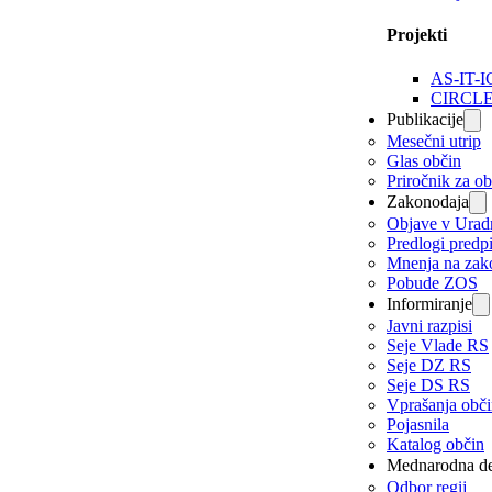
Projekti
AS-IT-I
CIRCL
Publikacije
Mesečni utrip
Glas občin
Priročnik za o
Zakonodaja
Objave v Urad
Predlogi predp
Mnenja na zak
Pobude ZOS
Informiranje
Javni razpisi
Seje Vlade RS
Seje DZ RS
Seje DS RS
Vprašanja obč
Pojasnila
Katalog občin
Mednarodna de
Odbor regij