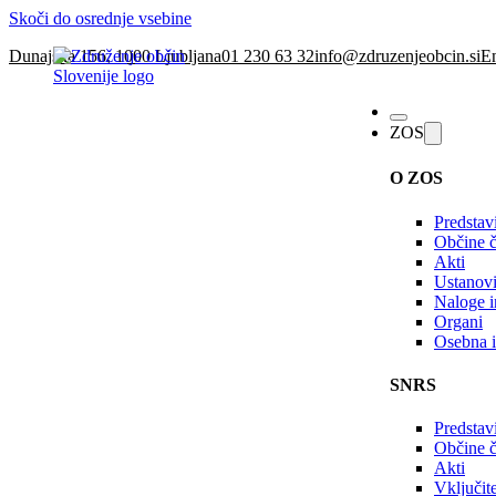
Skoči do osrednje vsebine
Dunajska 156, 1000 Ljubljana
01 230 63 32
info@zdruzenjeobcin.si
En
ZOS
O ZOS
Predstav
Občine č
Akti
Ustanovi
Naloge in
Organi
Osebna i
SNRS
Predstav
Občine 
Akti
Vključi