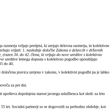
 razmerja veljajo predpisi, ki urejajo delovna razmerja, in kolektivne
nehajo veljati: 1. naslednje določbe Zakona o delavcih v državnih
 (razen 34. do 42. člena, ki veljajo do nove ureditve s kolektivno
ve ureditve letnega dopusta s kolektivno pogodbo uporabljajo
35 do 40.
je določena pravica urejena v zakonu, v kolektivni pogodbi pa je lahko
oveča za pet dni.
ti upošteva dopolnjena starost javnega uslužbenca kot sledi: za leto
5 let. Socialni partnerji so se dogovorili za prehodno obdobje, kot