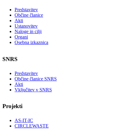
Predstavitev
Občine članice
Akti
Ustanovitev
Naloge in cilji
Organi
Osebna izkaznica
SNRS
Predstavitev
Občine članice SNRS
Akti
Vključitev v SNRS
Projekti
AS-IT-IC
CIRCLEWASTE