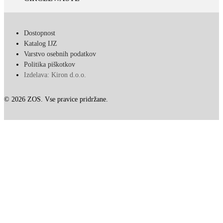
Dostopnost
Katalog IJZ
Varstvo osebnih podatkov
Politika piškotkov
Izdelava: Kiron d.o.o.
© 2026 ZOS. Vse pravice pridržane.