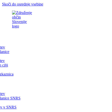
Skoči do osrednje vsebine
itev
lanice
tev
 cilji
zkaznica
itev
članice SNRS
tev v SNRS