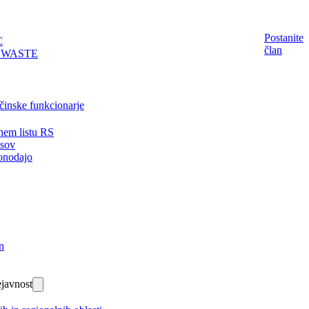
Postanite
C
član
EWASTE
činske funkcionarje
nem listu RS
isov
onodajo
n
javnost