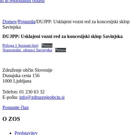
h in regionalnih oblasti
Domov
/
Pojasnila
/
DUJPP: Usklajeni vozni red za koncesijski sklop
Savinjska
DUJPP: Usklajeni vozni red za koncesijski sklop Savinjska
Priloga 1 Seznam linij
Prenos
Voznoredni_obrazci Savinjska
Prenos
Združenje občin Slovenije
Dunajska cesta 156
1000 Ljubljana
Telefon: 01 230 63 32
E-pošta:
info@zdruzenjeobcin.si
Postanite član
O ZOS
Predstavitev