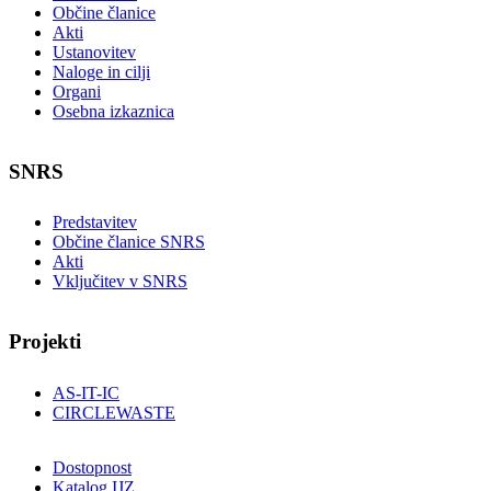
Občine članice
Akti
Ustanovitev
Naloge in cilji
Organi
Osebna izkaznica
SNRS
Predstavitev
Občine članice SNRS
Akti
Vključitev v SNRS
Projekti
AS-IT-IC
CIRCLEWASTE
Dostopnost
Katalog IJZ