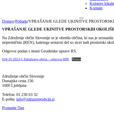
Kongres lokalni
Kontakt
Domov
/
Pobude
/
VPRAŠANJE GLEDE UKINITVE PROSTORSK
VPRAŠANJE GLEDE UKINITVE PROSTORSKIH OKOLIŠ
Na Združenje občin Slovenije se je obrnila občina, ki nas je seznanil
nepremičnin (REN), katerega sestavni del so sicer tudi prostorski okoli
Odgovor podan s strani Geodetske uprave RS.
034-35-2023-1 Združernje občin – odgovor RPE
Prenos
Združenje občin Slovenije
Dunajska cesta 156
1000 Ljubljana
Telefon: 01 230 63 32
E-pošta:
info@zdruzenjeobcin.si
Postanite član