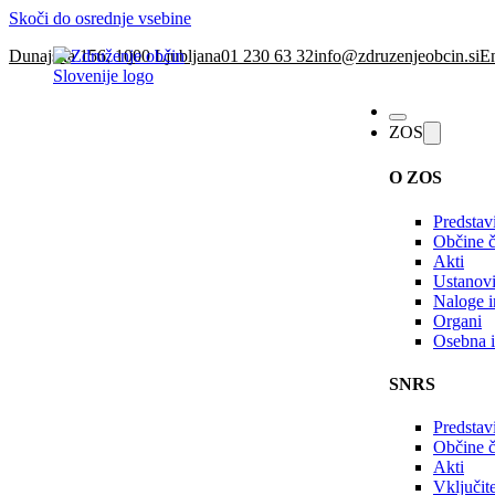
Skoči do osrednje vsebine
Dunajska 156, 1000 Ljubljana
01 230 63 32
info@zdruzenjeobcin.si
En
ZOS
O ZOS
Predstav
Občine č
Akti
Ustanovi
Naloge in
Organi
Osebna i
SNRS
Predstav
Občine 
Akti
Vključi