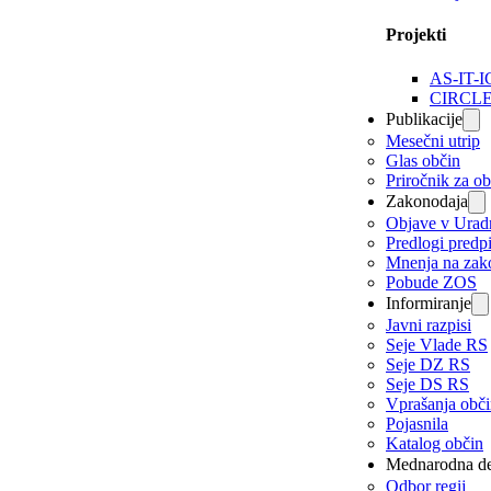
Projekti
AS-IT-I
CIRCL
Publikacije
Mesečni utrip
Glas občin
Priročnik za o
Zakonodaja
Objave v Urad
Predlogi predp
Mnenja na zak
Pobude ZOS
Informiranje
Javni razpisi
Seje Vlade RS
Seje DZ RS
Seje DS RS
Vprašanja obč
Pojasnila
Katalog občin
Mednarodna de
Odbor regij