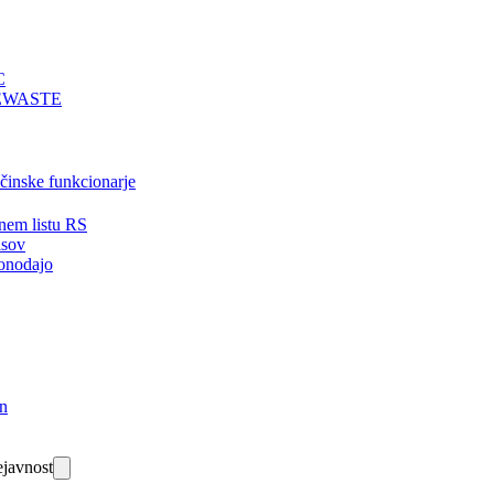
C
EWASTE
bčinske funkcionarje
nem listu RS
isov
onodajo
in
javnost