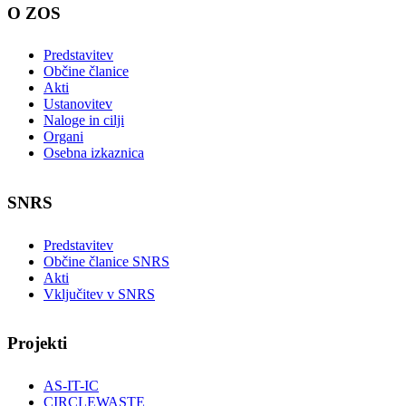
O ZOS
Predstavitev
Občine članice
Akti
Ustanovitev
Naloge in cilji
Organi
Osebna izkaznica
SNRS
Predstavitev
Občine članice SNRS
Akti
Vključitev v SNRS
Projekti
AS-IT-IC
CIRCLEWASTE