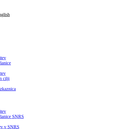
glish
itev
lanice
tev
 cilji
zkaznica
itev
članice SNRS
tev v SNRS