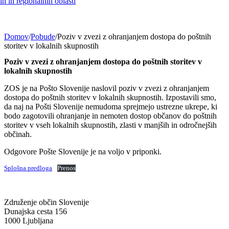
h in regionalnih oblasti
Domov
/
Pobude
/
Poziv v zvezi z ohranjanjem dostopa do poštnih
storitev v lokalnih skupnostih
Poziv v zvezi z ohranjanjem dostopa do poštnih storitev v
lokalnih skupnostih
ZOS je na Pošto Slovenije naslovil poziv v zvezi z ohranjanjem
dostopa do poštnih storitev v lokalnih skupnostih. Izpostavili smo,
da naj na Pošti Slovenije nemudoma sprejmejo ustrezne ukrepe, ki
bodo zagotovili ohranjanje in nemoten dostop občanov do poštnih
storitev v vseh lokalnih skupnostih, zlasti v manjših in odročnejših
občinah.
Odgovore Pošte Slovenije je na voljo v priponki.
Splošna predloga
Prenos
Združenje občin Slovenije
Dunajska cesta 156
1000 Ljubljana