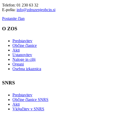
Telefon: 01 230 63 32
E-pošta:
info@zdruzenjeobcin.si
Postanite član
O ZOS
Predstavitev
Občine članice
Akti
Ustanovitev
Naloge in cilji
Organi
Osebna izkaznica
SNRS
Predstavitev
Občine članice SNRS
Akti
Vključitev v SNRS