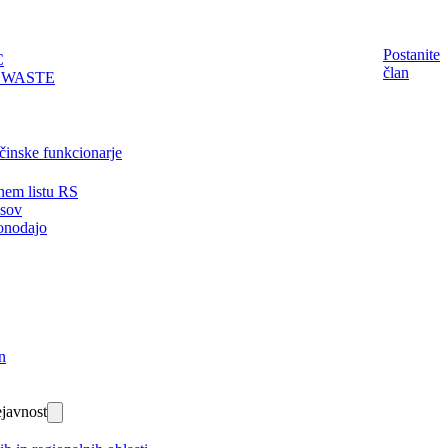
Postanite
C
član
EWASTE
činske funkcionarje
nem listu RS
isov
onodajo
n
javnost