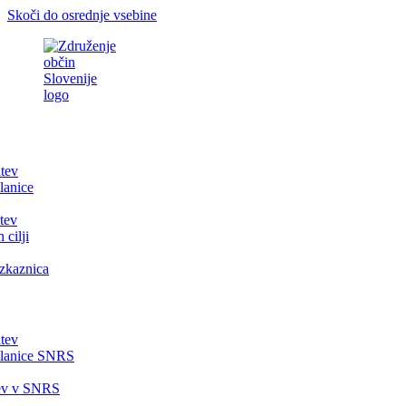
Skoči do osrednje vsebine
itev
lanice
tev
 cilji
zkaznica
itev
članice SNRS
tev v SNRS