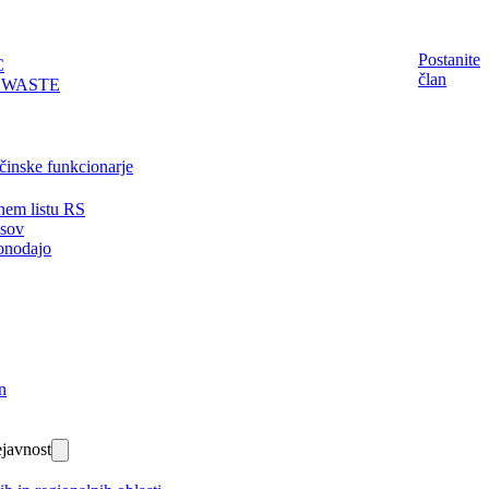
Postanite
C
član
EWASTE
činske funkcionarje
nem listu RS
isov
onodajo
n
javnost