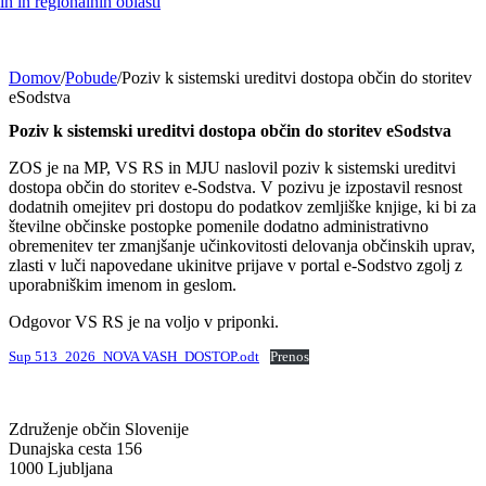
h in regionalnih oblasti
Domov
/
Pobude
/
Poziv k sistemski ureditvi dostopa občin do storitev
eSodstva
Poziv k sistemski ureditvi dostopa občin do storitev eSodstva
ZOS je na MP, VS RS in MJU naslovil poziv k sistemski ureditvi
dostopa občin do storitev e‑Sodstva. V pozivu je izpostavil resnost
dodatnih omejitev pri dostopu do podatkov zemljiške knjige, ki bi za
številne občinske postopke pomenile dodatno administrativno
obremenitev ter zmanjšanje učinkovitosti delovanja občinskih uprav,
zlasti v luči napovedane ukinitve prijave v portal e‑Sodstvo zgolj z
uporabniškim imenom in geslom.
Odgovor VS RS je na voljo v priponki.
Sup 513_2026_NOVA VASH_DOSTOP.odt
Prenos
Združenje občin Slovenije
Dunajska cesta 156
1000 Ljubljana