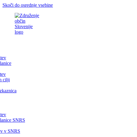
Skoči do osrednje vsebine
itev
lanice
tev
 cilji
zkaznica
itev
članice SNRS
tev v SNRS