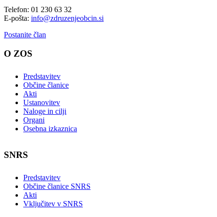
Telefon: 01 230 63 32
E-pošta:
info@zdruzenjeobcin.si
Postanite član
O ZOS
Predstavitev
Občine članice
Akti
Ustanovitev
Naloge in cilji
Organi
Osebna izkaznica
SNRS
Predstavitev
Občine članice SNRS
Akti
Vključitev v SNRS