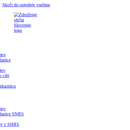
Skoči do osrednje vsebine
itev
lanice
tev
 cilji
zkaznica
itev
članice SNRS
tev v SNRS