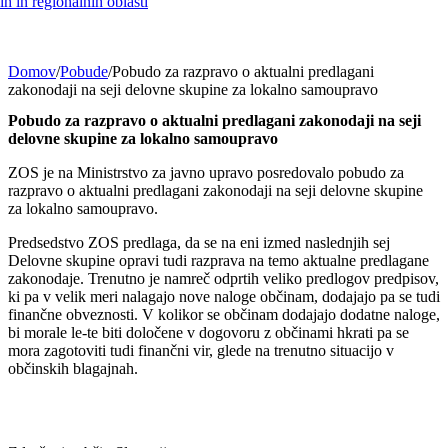
h in regionalnih oblasti
Domov
/
Pobude
/
Pobudo za razpravo o aktualni predlagani
zakonodaji na seji delovne skupine za lokalno samoupravo
Pobudo za razpravo o aktualni predlagani zakonodaji na seji
delovne skupine za lokalno samoupravo
ZOS je na Ministrstvo za javno upravo posredovalo pobudo za
razpravo o aktualni predlagani zakonodaji na seji delovne skupine
za lokalno samoupravo.
Predsedstvo ZOS predlaga, da se na eni izmed naslednjih sej
Delovne skupine opravi tudi razprava na temo aktualne predlagane
zakonodaje. Trenutno je namreč odprtih veliko predlogov predpisov,
ki pa v velik meri nalagajo nove naloge občinam, dodajajo pa se tudi
finančne obveznosti. V kolikor se občinam dodajajo dodatne naloge,
bi morale le-te biti določene v dogovoru z občinami hkrati pa se
mora zagotoviti tudi finančni vir, glede na trenutno situacijo v
občinskih blagajnah.