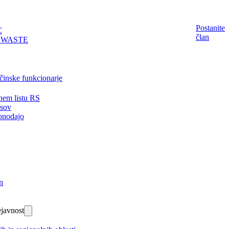
Postanite
C
član
EWASTE
činske funkcionarje
nem listu RS
isov
onodajo
n
javnost