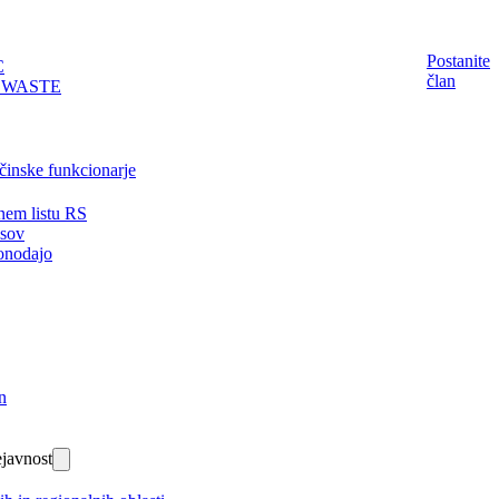
Postanite
C
član
EWASTE
činske funkcionarje
nem listu RS
isov
onodajo
n
javnost