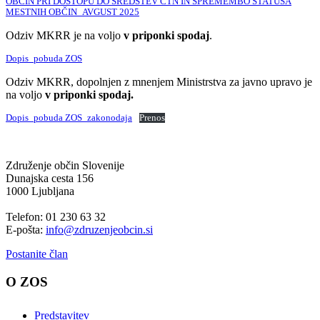
OBČIN PRI DOSTOPU DO SREDSTEV CTN IN SPREMEMBO STATUSA
MESTNIH OBČIN_AVGUST 2025
Odziv MKRR je na voljo
v priponki spodaj
.
Dopis_pobuda ZOS
Odziv MKRR, dopolnjen z mnenjem Ministrstva za javno upravo je
na voljo
v priponki spodaj.
Dopis_pobuda ZOS_zakonodaja
Prenos
Združenje občin Slovenije
Dunajska cesta 156
1000 Ljubljana
Telefon: 01 230 63 32
E-pošta:
info@zdruzenjeobcin.si
Postanite član
O ZOS
Predstavitev