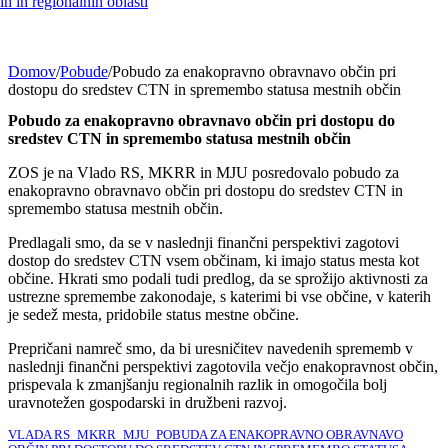
h in regionalnih oblasti
Domov
/
Pobude
/
Pobudo za enakopravno obravnavo občin pri
dostopu do sredstev CTN in spremembo statusa mestnih občin
Pobudo za enakopravno obravnavo občin pri dostopu do
sredstev CTN in spremembo statusa mestnih občin
ZOS je na Vlado RS, MKRR in MJU posredovalo pobudo za
enakopravno obravnavo občin pri dostopu do sredstev CTN in
spremembo statusa mestnih občin.
Predlagali smo, da se v naslednji finančni perspektivi zagotovi
dostop do sredstev CTN vsem občinam, ki imajo status mesta kot
občine. Hkrati smo podali tudi predlog, da se sprožijo aktivnosti za
ustrezne spremembe zakonodaje, s katerimi bi vse občine, v katerih
je sedež mesta, pridobile status mestne občine.
Prepričani namreč smo, da bi uresničitev navedenih sprememb v
naslednji finančni perspektivi zagotovila večjo enakopravnost občin,
prispevala k zmanjšanju regionalnih razlik in omogočila bolj
uravnotežen gospodarski in družbeni razvoj.
VLADA RS_MKRR_MJU_POBUDA ZA ENAKOPRAVNO OBRAVNAVO