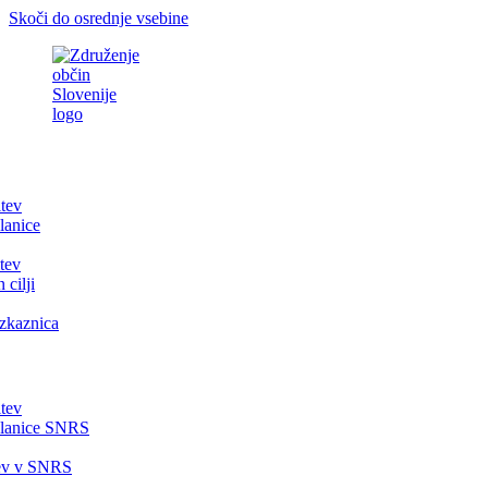
Skoči do osrednje vsebine
itev
lanice
tev
 cilji
zkaznica
itev
članice SNRS
tev v SNRS