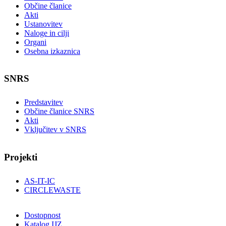
Občine članice
Akti
Ustanovitev
Naloge in cilji
Organi
Osebna izkaznica
SNRS
Predstavitev
Občine članice SNRS
Akti
Vključitev v SNRS
Projekti
AS-IT-IC
CIRCLEWASTE
Dostopnost
Katalog IJZ