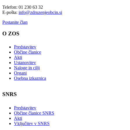
Telefon: 01 230 63 32
E-pošta:
info@zdruzenjeobcin.si
Postanite član
O ZOS
Predstavitev
Občine članice
Akti
Ustanovitev
Naloge in cilji
Organi
Osebna izkaznica
SNRS
Predstavitev
Občine članice SNRS
Akti
Vključitev v SNRS