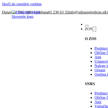
Skoči do osrednje vsebine
Dunajska 156, 1000 Ljubljana
01 230 63 32
info@zdruzenjeobcin.si
En
ZOS
O ZOS
Predstav
Občine č
Akti
Ustanovi
Naloge in
Organi
Osebna i
SNRS
Predstav
Občine 
Akti
Vključi