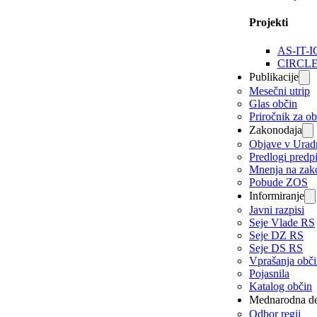
Projekti
AS-IT-I
CIRCL
Publikacije
Mesečni utrip
Glas občin
Priročnik za o
Zakonodaja
Objave v Urad
Predlogi predp
Mnenja na zak
Pobude ZOS
Informiranje
Javni razpisi
Seje Vlade RS
Seje DZ RS
Seje DS RS
Vprašanja obč
Pojasnila
Katalog občin
Mednarodna de
Odbor regij