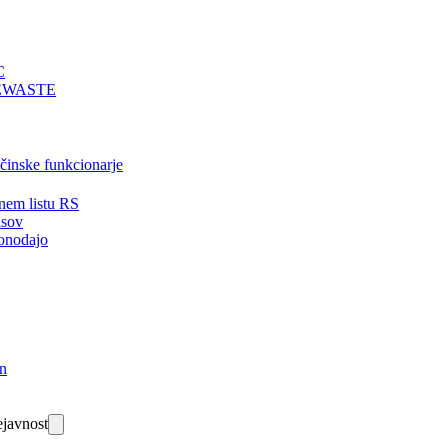
C
EWASTE
bčinske funkcionarje
nem listu RS
isov
onodajo
in
javnost