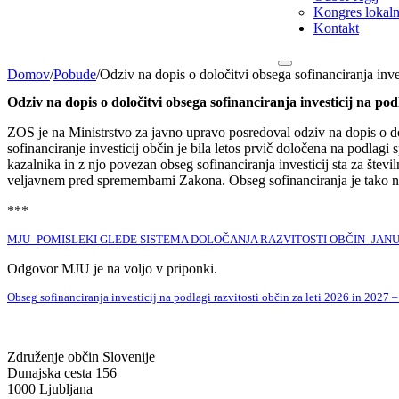
Kongres lokalni
Kontakt
Domov
/
Pobude
/
Odziv na dopis o določitvi obsega sofinanciranja inves
Odziv na dopis o določitvi obsega sofinanciranja investicij na podl
ZOS je na Ministrstvo za javno upravo posredoval odziv na dopis o dolo
sofinanciranje investicij občin je bila letos prvič določena na podlagi
kazalnika in z njo povezan obseg sofinanciranja investicij sta za štev
veljavnem pred spremembami Zakona. Obseg sofinanciranja je tako nižj
***
MJU_POMISLEKI GLEDE SISTEMA DOLOČANJA RAZVITOSTI OBČIN_JANU
Odgovor MJU je na voljo v priponki.
Obseg sofinanciranja investicij na podlagi razvitosti občin za leti 2026 in 2027 
Združenje občin Slovenije
Dunajska cesta 156
1000 Ljubljana