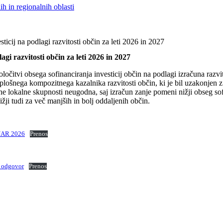
h in regionalnih oblasti
ticij na podlagi razvitosti občin za leti 2026 in 2027
agi razvitosti občin za leti 2026 in 2027
čitvi obsega sofinanciranja investicij občin na podlagi izračuna razvit
 splošnega kompozitnega kazalnika razvitosti občin, ki je bil uzakonjen 
ilne lokalne skupnosti neugodna, saj izračun zanje pomeni nižji obseg so
i tudi za več manjših in bolj oddaljenih občin.
AR 2026
Prenos
– odgovor
Prenos