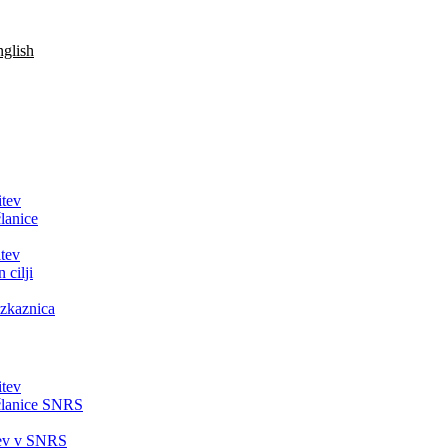
glish
itev
lanice
tev
 cilji
zkaznica
itev
članice SNRS
tev v SNRS