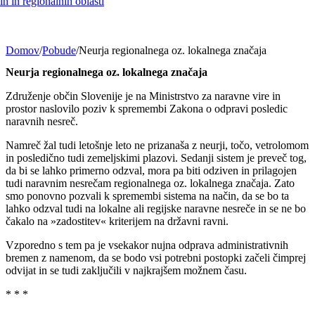
h in regionalnih oblasti
Domov
/
Pobude
/
Neurja regionalnega oz. lokalnega značaja
Neurja regionalnega oz. lokalnega značaja
Združenje občin Slovenije je na Ministrstvo za naravne vire in
prostor naslovilo poziv k spremembi Zakona o odpravi posledic
naravnih nesreč.
Namreč žal tudi letošnje leto ne prizanaša z neurji, točo, vetrolomom
in posledično tudi zemeljskimi plazovi. Sedanji sistem je preveč tog,
da bi se lahko primerno odzval, mora pa biti odziven in prilagojen
tudi naravnim nesrečam regionalnega oz. lokalnega značaja. Zato
smo ponovno pozvali k spremembi sistema na način, da se bo ta
lahko odzval tudi na lokalne ali regijske naravne nesreče in se ne bo
čakalo na »zadostitev« kriterijem na državni ravni.
Vzporedno s tem pa je vsekakor nujna odprava administrativnih
bremen z namenom, da se bodo vsi potrebni postopki začeli čimprej
odvijat in se tudi zaključili v najkrajšem možnem času.
* * *