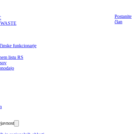
Postanite
C
član
EWASTE
činske funkcionarje
nem listu RS
isov
onodajo
n
javnost