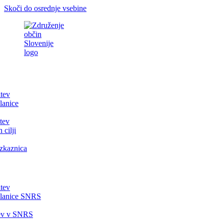
Skoči do osrednje vsebine
itev
lanice
tev
 cilji
zkaznica
itev
članice SNRS
tev v SNRS