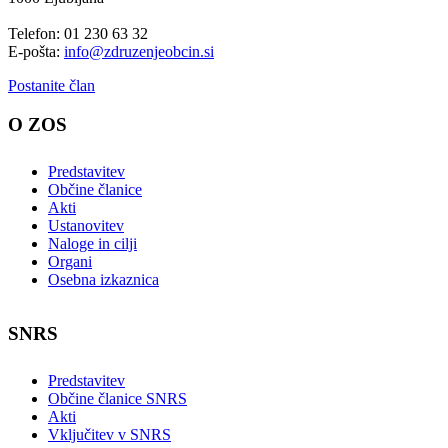
Telefon: 01 230 63 32
E-pošta:
info@zdruzenjeobcin.si
Postanite član
O ZOS
Predstavitev
Občine članice
Akti
Ustanovitev
Naloge in cilji
Organi
Osebna izkaznica
SNRS
Predstavitev
Občine članice SNRS
Akti
Vključitev v SNRS