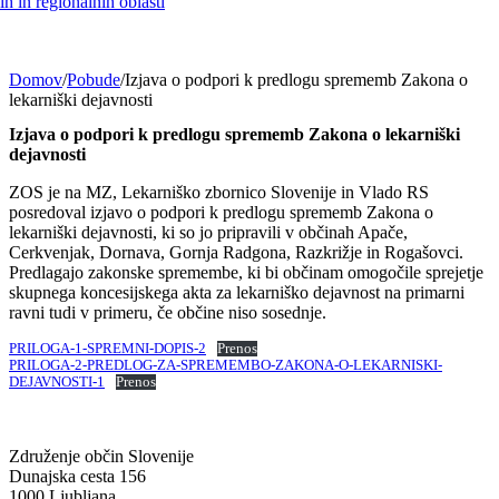
h in regionalnih oblasti
Domov
/
Pobude
/
Izjava o podpori k predlogu sprememb Zakona o
lekarniški dejavnosti
Izjava o podpori k predlogu sprememb Zakona o lekarniški
dejavnosti
ZOS je na MZ, Lekarniško zbornico Slovenije in Vlado RS
posredoval izjavo o podpori k predlogu sprememb Zakona o
lekarniški dejavnosti, ki so jo pripravili v občinah Apače,
Cerkvenjak, Dornava, Gornja Radgona, Razkrižje in Rogašovci.
Predlagajo zakonske spremembe, ki bi občinam omogočile sprejetje
skupnega koncesijskega akta za lekarniško dejavnost na primarni
ravni tudi v primeru, če občine niso sosednje.
PRILOGA-1-SPREMNI-DOPIS-2
Prenos
PRILOGA-2-PREDLOG-ZA-SPREMEMBO-ZAKONA-O-LEKARNISKI-
DEJAVNOSTI-1
Prenos
Združenje občin Slovenije
Dunajska cesta 156
1000 Ljubljana