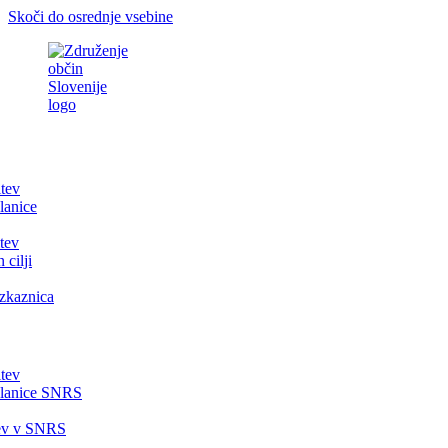
Skoči do osrednje vsebine
itev
lanice
tev
 cilji
zkaznica
itev
članice SNRS
tev v SNRS