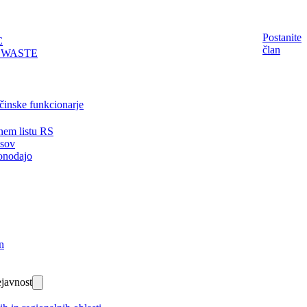
Postanite
C
član
EWASTE
činske funkcionarje
nem listu RS
isov
onodajo
n
javnost