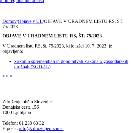
h in regionalnih oblasti
Domov
/
Objave v UL
/
OBJAVE V URADNEM LISTU RS, ŠT.
75/2023
OBJAVE V URADNEM LISTU RS, ŠT. 75/2023
V Uradnem listu RS, št. 75/2023, ki je izšel 10. 7. 2023, je
objavljeno:
Zakon o spremembah in dopolnitvah Zakona o gospodarskih
družbah (ZGD-1L)
* * *
Združenje občin Slovenije
Dunajska cesta 156
1000 Ljubljana
Telefon: 01 230 63 32
E-pošta:
info@zdruzenjeobcin.si