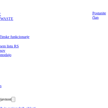
Postanite
C
član
EWASTE
činske funkcionarje
nem listu RS
isov
onodajo
n
javnost