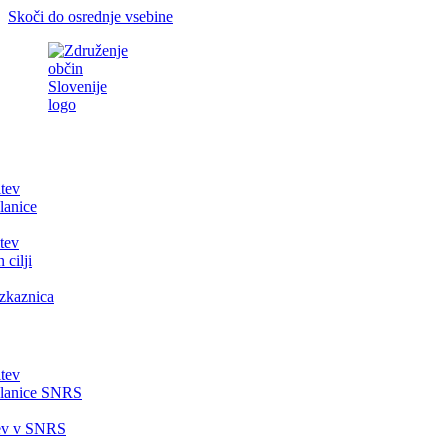
Skoči do osrednje vsebine
itev
lanice
tev
 cilji
zkaznica
itev
članice SNRS
tev v SNRS