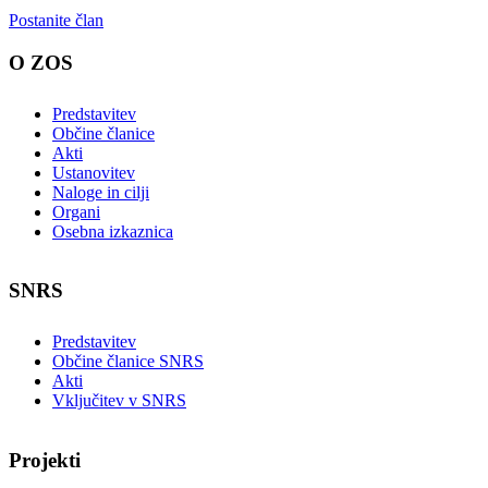
Postanite član
O ZOS
Predstavitev
Občine članice
Akti
Ustanovitev
Naloge in cilji
Organi
Osebna izkaznica
SNRS
Predstavitev
Občine članice SNRS
Akti
Vključitev v SNRS
Projekti