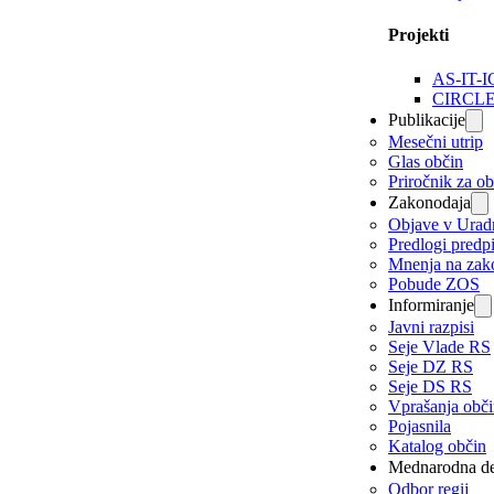
Projekti
AS-IT-I
CIRCL
Publikacije
Mesečni utrip
Glas občin
Priročnik za o
Zakonodaja
Objave v Urad
Predlogi predp
Mnenja na zak
Pobude ZOS
Informiranje
Javni razpisi
Seje Vlade RS
Seje DZ RS
Seje DS RS
Vprašanja obč
Pojasnila
Katalog občin
Mednarodna de
Odbor regij