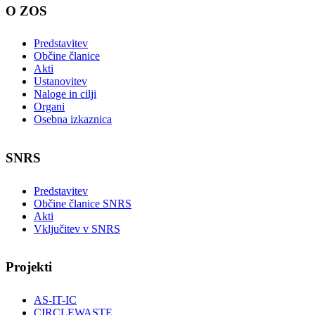
O ZOS
Predstavitev
Občine članice
Akti
Ustanovitev
Naloge in cilji
Organi
Osebna izkaznica
SNRS
Predstavitev
Občine članice SNRS
Akti
Vključitev v SNRS
Projekti
AS-IT-IC
CIRCLEWASTE