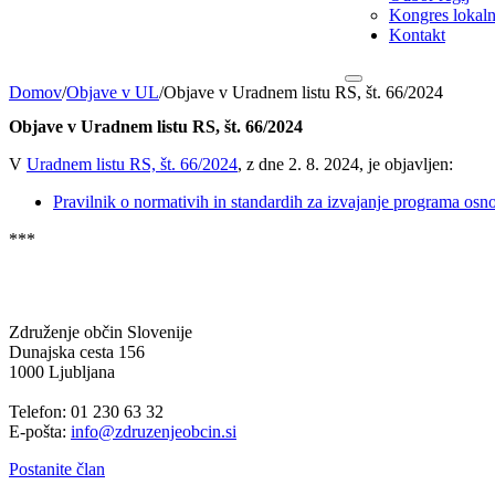
Kongres lokalni
Kontakt
Domov
/
Objave v UL
/
Objave v Uradnem listu RS, št. 66/2024
Objave v Uradnem listu RS, št. 66/2024
V
Uradnem listu RS, št. 66/2024
, z dne 2. 8. 2024, je objavljen:
Pravilnik o normativih in standardih za izvajanje programa osn
***
Združenje občin Slovenije
Dunajska cesta 156
1000 Ljubljana
Telefon: 01 230 63 32
E-pošta:
info@zdruzenjeobcin.si
Postanite član