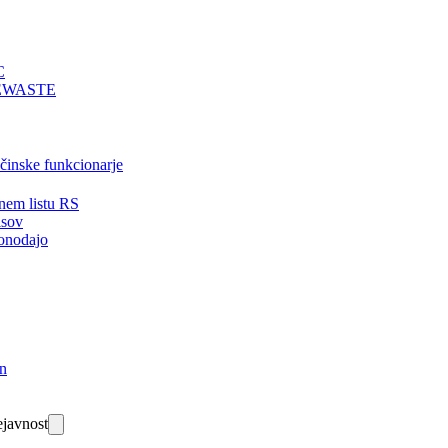
C
EWASTE
bčinske funkcionarje
nem listu RS
isov
onodajo
in
javnost