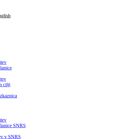
glish
itev
lanice
tev
 cilji
zkaznica
itev
članice SNRS
tev v SNRS