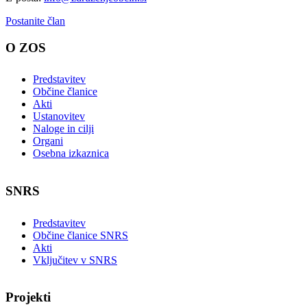
Postanite član
O ZOS
Predstavitev
Občine članice
Akti
Ustanovitev
Naloge in cilji
Organi
Osebna izkaznica
SNRS
Predstavitev
Občine članice SNRS
Akti
Vključitev v SNRS
Projekti