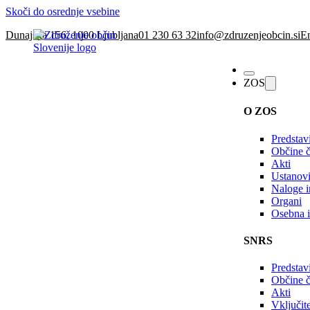
Skoči do osrednje vsebine
Dunajska 156, 1000 Ljubljana
01 230 63 32
info@zdruzenjeobcin.si
En
ZOS
O ZOS
Predstav
Občine č
Akti
Ustanovi
Naloge in
Organi
Osebna i
SNRS
Predstav
Občine 
Akti
Vključi