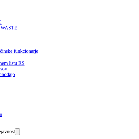
C
EWASTE
bčinske funkcionarje
nem listu RS
isov
onodajo
in
javnost