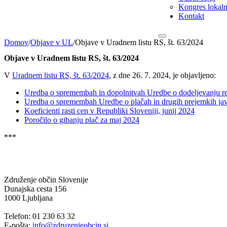
Kongres lokalni
Kontakt
Domov
/
Objave v UL
/
Objave v Uradnem listu RS, št. 63/2024
Objave v Uradnem listu RS, št. 63/2024
V
Uradnem listu RS, št. 63/2024
, z dne 26. 7. 2024, je objavljeno:
Uredba o spremembah in dopolnitvah Uredbe o dodeljevanju regi
Uredba o spremembah Uredbe o plačah in drugih prejemkih javn
Koeficienti rasti cen v Republiki Sloveniji, junij 2024
Poročilo o gibanju plač za maj 2024
***
Združenje občin Slovenije
Dunajska cesta 156
1000 Ljubljana
Telefon: 01 230 63 32
E-pošta:
info@zdruzenjeobcin.si