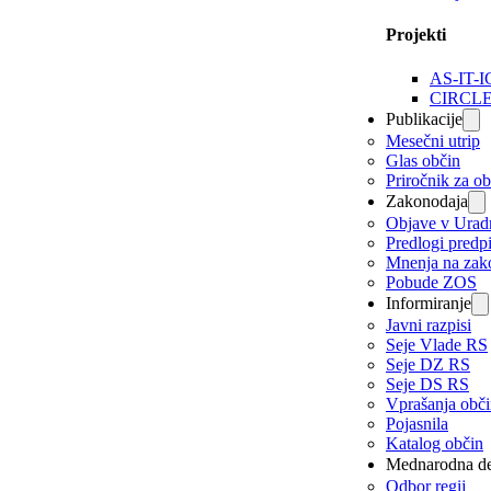
Projekti
AS-IT-I
CIRCL
Publikacije
Mesečni utrip
Glas občin
Priročnik za o
Zakonodaja
Objave v Urad
Predlogi predp
Mnenja na zak
Pobude ZOS
Informiranje
Javni razpisi
Seje Vlade RS
Seje DZ RS
Seje DS RS
Vprašanja obč
Pojasnila
Katalog občin
Mednarodna de
Odbor regij