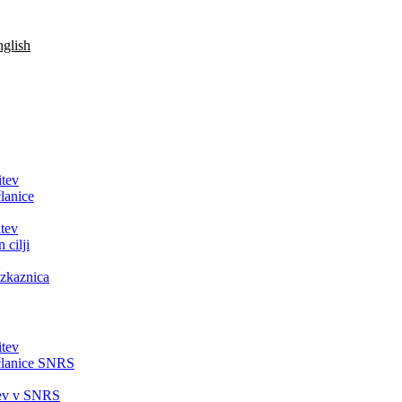
glish
itev
lanice
tev
 cilji
zkaznica
itev
članice SNRS
tev v SNRS