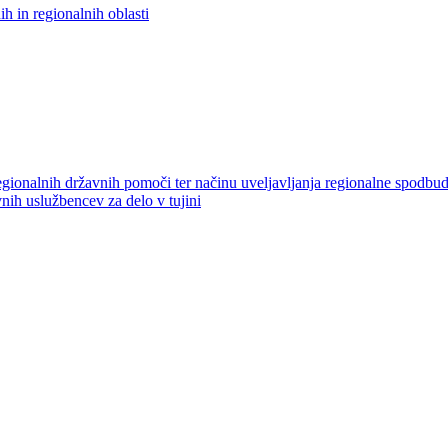
h in regionalnih oblasti
onalnih državnih pomoči ter načinu uveljavljanja regionalne spodbude 
ih uslužbencev za delo v tujini