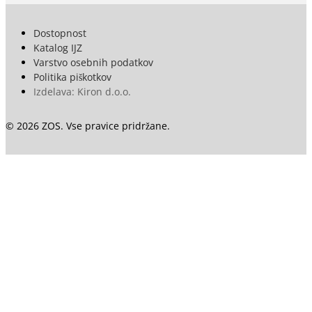
Dostopnost
Katalog IJZ
Varstvo osebnih podatkov
Politika piškotkov
Izdelava: Kiron d.o.o.
© 2026 ZOS. Vse pravice pridržane.