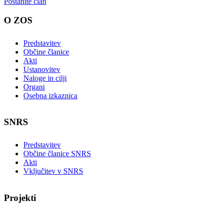
Postanite član
O ZOS
Predstavitev
Občine članice
Akti
Ustanovitev
Naloge in cilji
Organi
Osebna izkaznica
SNRS
Predstavitev
Občine članice SNRS
Akti
Vključitev v SNRS
Projekti