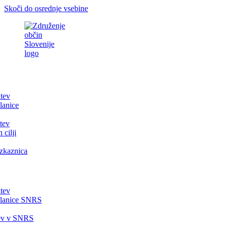
Skoči do osrednje vsebine
itev
lanice
tev
 cilji
zkaznica
itev
članice SNRS
tev v SNRS