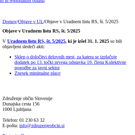
h in regionalnih oblasti
Domov
/
Objave v UL
/
Objave v Uradnem listu RS, št. 5/2025
Objave v Uradnem listu RS, št. 5/2025
V
Uradnem listu RS, št. 5/2025
, ki je izšel 31. 1. 2025
so bili
objavljeni sledeči akti:
Sklep o določitvi delovnih mest, za katera se izplačuje
dodatek po 13. točki prvega odstavka 19. člena Kolektivne
pogodbe za javni sektor
Znesek minimalne place
Združenje občin Slovenije
Dunajska cesta 156
1000 Ljubljana
Telefon: 01 230 63 32
E-pošta:
info@zdruzenjeobcin.si