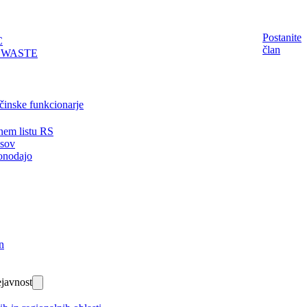
Postanite
C
član
EWASTE
činske funkcionarje
nem listu RS
isov
onodajo
n
javnost