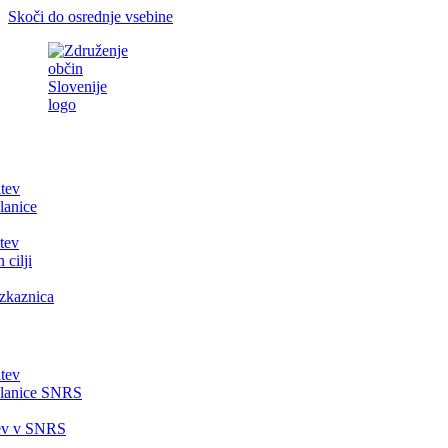
Skoči do osrednje vsebine
itev
lanice
tev
 cilji
zkaznica
itev
članice SNRS
tev v SNRS