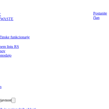
Postanite
C
član
EWASTE
činske funkcionarje
nem listu RS
isov
onodajo
n
javnost