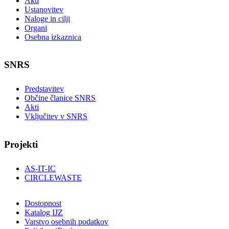
Akti
Ustanovitev
Naloge in cilji
Organi
Osebna izkaznica
SNRS
Predstavitev
Občine članice SNRS
Akti
Vključitev v SNRS
Projekti
AS-IT-IC
CIRCLEWASTE
Dostopnost
Katalog IJZ
Varstvo osebnih podatkov