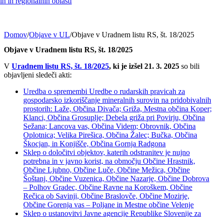
h in regionalnih oblasti
Domov
/
Objave v UL
/
Objave v Uradnem listu RS, št. 18/2025
Objave v Uradnem listu RS, št. 18/2025
V
Uradnem listu RS, št. 18/2025
, ki je izšel 21. 3. 2025
so bili
objavljeni sledeči akti:
Uredba o spremembi Uredbe o rudarskih pravicah za
gospodarsko izkoriščanje mineralnih surovin na pridobivalnih
prostorih: Laže, Občina Divača; Griža, Mestna občina Koper;
Klanci, Občina Grosuplje; Debela griža pri Povirju, Občina
Sežana; Lancova vas, Občina Videm; Obrovnik, Občina
Oplotnica; Velika Pirešica, Občina Žalec; Bučka, Občina
Škocjan, in Konjišče, Občina Gornja Radgona
Sklep o določitvi objektov, katerih odstranitev je nujno
potrebna in v javno korist, na območju Občine Hrastnik,
Občine Ljubno, Občine Luče, Občine Mežica, Občine
Šoštanj, Občine Vuzenica, Občine Nazarje, Občine Dobrova
– Polhov Gradec, Občine Ravne na Koroškem, Občine
Rečica ob Savinji, Občine Braslovče, Občine Mozirje,
Občine Gorenja vas – Poljane in Mestne občine Velenje
Sklep o ustanovitvi Javne agencije Republike Slovenije za