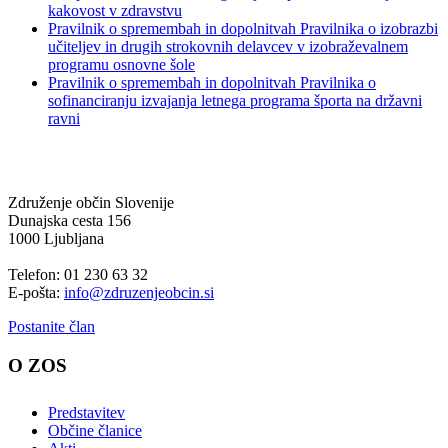
kakovost v zdravstvu
Pravilnik o spremembah in dopolnitvah Pravilnika o izobrazbi
učiteljev in drugih strokovnih delavcev v izobraževalnem
programu osnovne šole
Pravilnik o spremembah in dopolnitvah Pravilnika o
sofinanciranju izvajanja letnega programa športa na državni
ravni
Združenje občin Slovenije
Dunajska cesta 156
1000 Ljubljana
Telefon: 01 230 63 32
E-pošta:
info@zdruzenjeobcin.si
Postanite član
O ZOS
Predstavitev
Občine članice