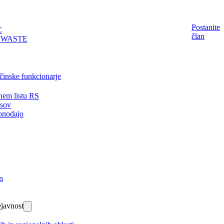
Postanite
C
član
EWASTE
činske funkcionarje
nem listu RS
isov
onodajo
n
javnost