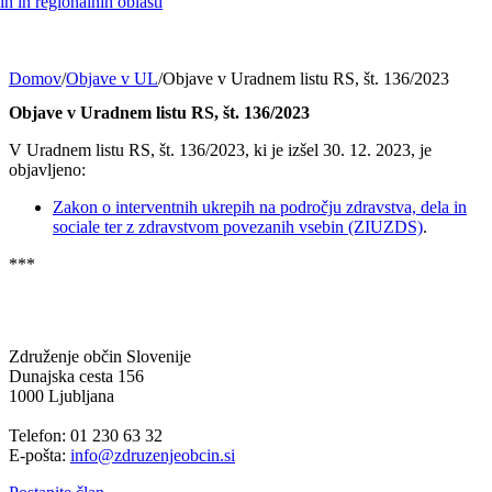
h in regionalnih oblasti
Domov
/
Objave v UL
/
Objave v Uradnem listu RS, št. 136/2023
Objave v Uradnem listu RS, št. 136/2023
V Uradnem listu RS, št. 136/2023, ki je izšel 30. 12. 2023, je
objavljeno:
Zakon o interventnih ukrepih na področju zdravstva, dela in
sociale ter z zdravstvom povezanih vsebin (ZIUZDS)
.
***
Združenje občin Slovenije
Dunajska cesta 156
1000 Ljubljana
Telefon: 01 230 63 32
E-pošta:
info@zdruzenjeobcin.si