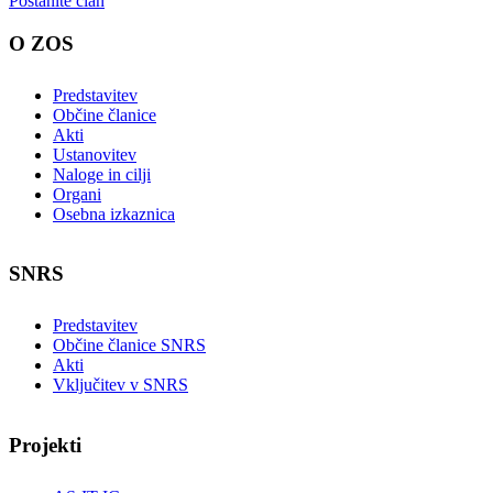
Postanite član
O ZOS
Predstavitev
Občine članice
Akti
Ustanovitev
Naloge in cilji
Organi
Osebna izkaznica
SNRS
Predstavitev
Občine članice SNRS
Akti
Vključitev v SNRS
Projekti