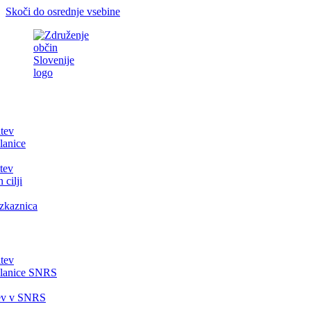
Skoči do osrednje vsebine
itev
lanice
tev
 cilji
zkaznica
itev
članice SNRS
tev v SNRS