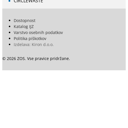
CIRCLEWASTE
Dostopnost
Katalog IJZ
Varstvo osebnih podatkov
Politika piškotkov
Izdelava: Kiron d.o.o.
© 2026 ZOS. Vse pravice pridržane.